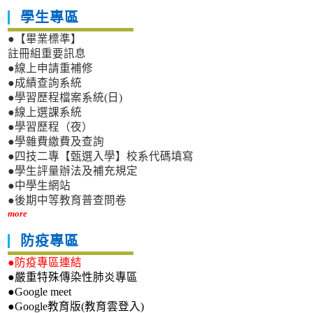
學生專區
●【畢業標準】
註冊組重要訊息
●線上申請重補修
●成績查詢系統
●學習歷程檔案系統(日)
●線上選課系統
●學習歷程（夜）
●學雜費繳費及查詢
●四技二專【甄選入學】校系代碼填寫
●學生評量辦法及補充規定
●中學生網站
●後期中等教育普查問卷
more
防疫專區
●防疫專區連結
●嚴重特殊傳染性肺炎專區
●Google meet
●Google教育版(教育雲登入)