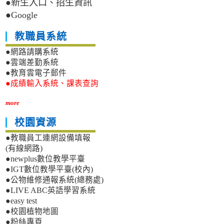
●新生入口、招生資訊
●Google
教職員系統
●網路請購系統
●雲端差勤系統
●教育雲電子郵件
●成績輸入系統、課表查詢
more
校園資源
●教職員工連網設備填報
(有線網路)
●newplus數位教學平臺
●IGT數位教學平臺(校內)
●公物維修通報系統(總務處)
●LIVE ABC英語學習系統
●easy test
●校園植物地圖
●粉絲專頁