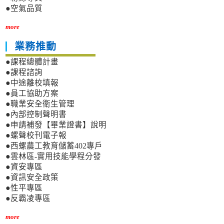
●空氣品質
more
業務推動
●課程總體計畫
●課程諮詢
●中途離校填報
●員工協助方案
●職業安全衛生管理
●內部控制聲明書
●申請補發【畢業證書】說明
●螺聲校刊電子報
●西螺農工教育儲蓄402專戶
●雲林區-實用技能學程分發
●資安專區
●資訊安全政策
●性平專區
●反霸凌專區
more