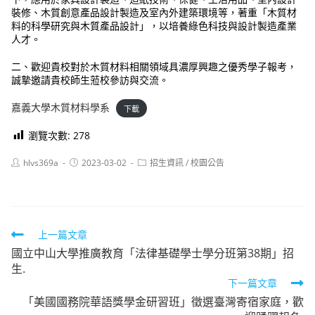
裝修、木質創意產品設計製造及室內外建築環境等，著重「木質材
料的科學研究與木質產品設計」，以培養綠色科技與設計製造產業
人才。
二、歡迎貴校對於木質材料相關領域具濃厚興趣之優秀學子報考，
誠摯邀請貴校師生蒞校參訪與交流。
嘉義大學木質材料學系
下載
瀏覽次數:
278
Post
Post
Post
hlvs369a
2023-03-02
招生資訊
/
校園公告
author:
published:
category:
Read
上一篇文章
國立中山大學推廣教育「法律基礎學士學分班第38期」招
more
生.
articles
下一篇文章
「美國國務院華語獎學金研習班」徵選臺灣寄宿家庭，歡