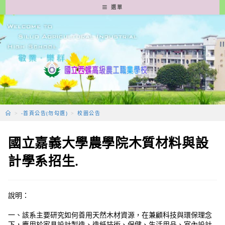
跳
選單
轉
至
主
要
內
容
>
-首頁公告(勿勾選)
>
校園公告
國立嘉義大學農學院木質材料與設
計學系招生.
說明：
一、該系主要研究如何善用天然木材資源，在兼顧科技與環保理念
下，應用於家具設計製造、造紙技術、保健、生活用品、室內設計