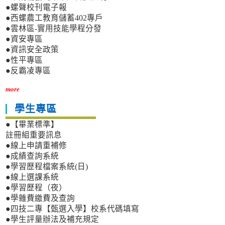
●螺聲校刊電子報
●西螺農工教育儲蓄402專戶
●雲林區-實用技能學程分發
●資安專區
●資訊安全政策
●性平專區
●反霸凌專區
more
學生專區
●【畢業標準】
註冊組重要訊息
●線上申請重補修
●成績查詢系統
●學習歷程檔案系統(日)
●線上選課系統
●學習歷程（夜）
●學雜費繳費及查詢
●四技二專【甄選入學】校系代碼填寫
●學生評量辦法及補充規定