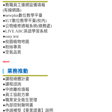
●教職員工連網設備填報
(有線網路)
●newplus數位教學平臺
●IGT數位教學平臺(校內)
●公物維修通報系統(總務處)
●LIVE ABC英語學習系統
●easy test
●校園植物地圖
●粉絲專頁
●空氣品質
more
業務推動
●課程總體計畫
●課程諮詢
●中途離校填報
●員工協助方案
●職業安全衛生管理
●內部控制聲明書
●申請補發【畢業證書】說明