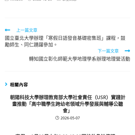
author:
published:
category:
Read
上一篇文章
國立臺北大學辦理「寒假日語發音基礎密集班」課程，鼓
more
勵師生、同仁踴躍參加。
articles
下一篇文章
轉知國立彰化師範大學地理學系辦理地理營活動
相關內容
朝陽科技大學辦理教育部大學社會責任（USR）實踐計
畫推動「高中職學生跨幼老領域升學發展與輔導公聽
會」
2026-05-07