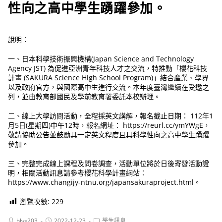
性向之高中學生踴躍參加。
說明：
一、日本科學技術振興機構(Japan Science and Technology
Agency JST) 為促進亞洲青年科技人才之交流，特推動「櫻花科技
計畫 (SAKURA Science High School Program)」結合產業、學界
以及政府官方，與國際高中生進行交流。本年度臺灣繼續在受邀之
列，並由教育部國民及學前教育署委託本校辦理。
二、線上大學訪問活動，全程採英文講解，報名截止日期： 112年1
月5日(星期四)中午12時，報名網址： https://reurl.cc/ymYWgE，
敬請協助公告並鼓勵具一定英文程度且具科學性向之高中學生踴躍
參加。
三、完整完成線上課程及問卷調查，活動單位將於日後寄發活動證
明，相關活動訊息請參考櫻花科學計畫網站：
https://www.changijy-ntnu.org/japansakuraproject.html。
瀏覽次數:
229
Post
Post
Post
hlvs203
2022-12-23
學生訊息