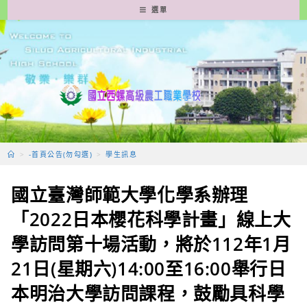
跳
選單
轉
至
主
要
內
容
>
-首頁公告(勿勾選)
>
學生訊息
國立臺灣師範大學化學系辦理
「2022日本櫻花科學計畫」線上大
學訪問第十場活動，將於112年1月
21日(星期六)14:00至16:00舉行日
本明治大學訪問課程，鼓勵具科學