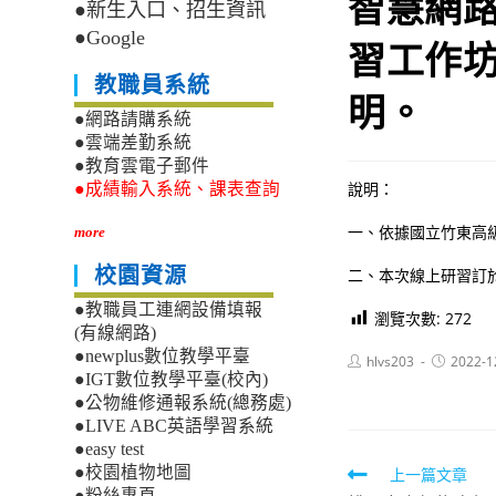
智慧網路
●新生入口、招生資訊
●Google
習工作
教職員系統
明。
●網路請購系統
●雲端差勤系統
●教育雲電子郵件
說明：
●成績輸入系統、課表查詢
一、依據國立竹東高級中
more
校園資源
二、本次線上研習訂於
●教職員工連網設備填報
瀏覽次數:
272
(有線網路)
●newplus數位教學平臺
Post
Post
hlvs203
2022-1
author:
published:
●IGT數位教學平臺(校內)
●公物維修通報系統(總務處)
●LIVE ABC英語學習系統
●easy test
Read
●校園植物地圖
上一篇文章
●粉絲專頁