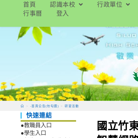
跳
首頁
認識本校
行政單位
轉
行事曆
登入
至
主
要
內
容
>
-首頁公告(勿勾選)
>
研習活動
快速連結
國立竹東
●教職員入口
●學生入口