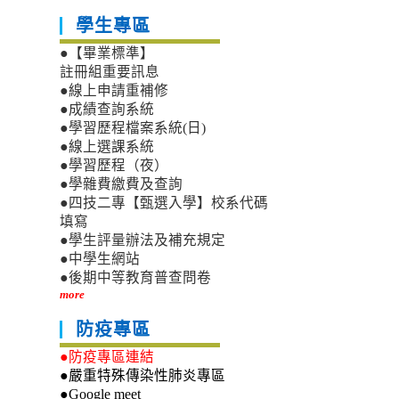
學生專區
●【畢業標準】
註冊組重要訊息
●線上申請重補修
●成績查詢系統
●學習歷程檔案系統(日)
●線上選課系統
●學習歷程（夜）
●學雜費繳費及查詢
●四技二專【甄選入學】校系代碼
填寫
●學生評量辦法及補充規定
●中學生網站
●後期中等教育普查問卷
more
防疫專區
●防疫專區連結
●嚴重特殊傳染性肺炎專區
●Google meet