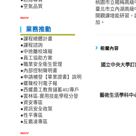
桃園市立楊梅高級
more
●空氣品質
臺北市立內湖高級
articles
開觀課增能研習，
more
加。
業務推動
●課程總體計畫
●課程諮詢
相關內容
●中途離校填報
●員工協助方案
國立中央大學訂於
●職業安全衛生管理
●內部控制聲明書
●申請補發【畢業證書】說明
●螺聲校刊電子報
●西螺農工教育儲蓄402專戶
藝術生活學科中
●雲林區-實用技能學程分發
●資安專區
●資訊安全政策
●性平專區
●反霸凌專區
more