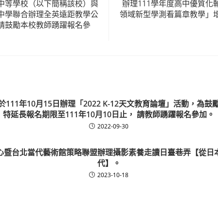
中等學校（以下簡稱該校）與
辦理111學年度高中優質化
中學聯合辦理全英遠距教學公
領域新型學測看篇章教學」
請鼓勵本校教師踴躍報名參
111年10月15日辦理「2022 K-12天文教育論壇」活動，為
特延長報名期限至111年10月10日止， 請教師踴躍報名參加。
2022-09-30
心暨台北當代藝術館策略聯盟辦理攝影素養走讀日臺巷弄【從日
代】。
2023-10-18