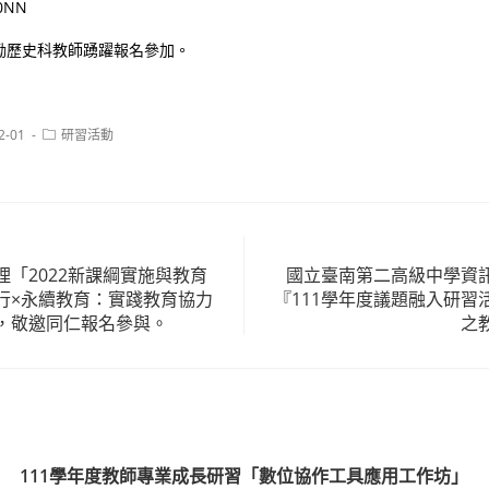
L0NN
勵歷史科教師踴躍報名參加。
Post
2-01
研習活動
category:
「2022新課綱實施與教育
國立臺南第二高級中學資
行×永續教育：實踐教育協力
『111學年度議題融入研習
，敬邀同仁報名參與。
之
111學年度教師專業成長研習「數位協作工具應用工作坊」