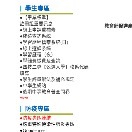
學生專區
●【畢業標準】
註冊組重要訊息
教育部促進產
●線上申請重補修
●成績查詢系統
●學習歷程檔案系統(日)
●線上選課系統
●學習歷程（夜）
●學雜費繳費及查詢
●四技二專【甄選入學】校系代碼
填寫
●學生評量辦法及補充規定
●中學生網站
●後期中等教育普查問卷
more
防疫專區
●防疫專區連結
●嚴重特殊傳染性肺炎專區
●Google meet