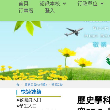
跳
首頁
認識本校
行政單位
轉
行事曆
登入
至
主
要
內
容
>
-首頁公告(勿勾選)
>
研習活動
快速連結
歷史學
●教職員入口
●學生入口