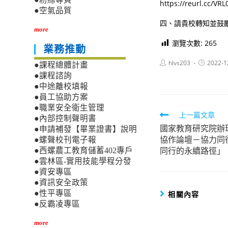
https://reurl.cc/VR
●空氣品質
四、請貴校轉知並鼓
more
瀏覽次數:
265
業務推動
Post
Post
hlvs203
2022-1
●課程總體計畫
author:
published:
●課程諮詢
●中途離校填報
●員工協助方案
●職業安全衛生管理
Read
上一篇文章
●內部控制聲明書
國家教育研究院辦理
more
●申請補發【畢業證書】說明
協作論壇－協力同
●螺聲校刊電子報
articles
同行的永續路徑」
●西螺農工教育儲蓄402專戶
●雲林區-實用技能學程分發
●資安專區
●資訊安全政策
●性平專區
相關內容
●反霸凌專區
more