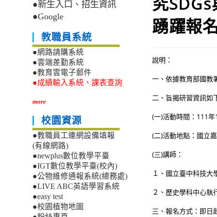
究SDG
●新生入口、招生資訊
●Google
踴躍報
教職員系統
●網路請購系統
說明：
●雲端差勤系統
●教育雲電子郵件
一、依據教育部國教
●成績輸入系統、課表查詢
二、旨揭研習資訊如
more
(一)活動時間：111
校園資源
(二)活動地點：國立
●教職員工連網設備填報
(有線網路)
(三)講師：
●newplus數位教學平臺
●IGT數位教學平臺(校內)
１、國立臺中科技大
●公物維修通報系統(總務處)
●LIVE ABC英語學習系統
２、歷史學科中心執
●easy test
●校園植物地圖
三、報名方式：即日起
●粉絲專頁