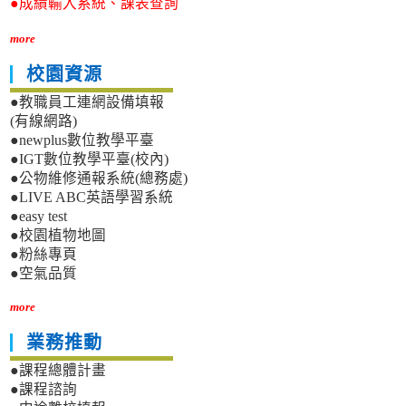
●成績輸入系統、課表查詢
more
校園資源
●教職員工連網設備填報
(有線網路)
●newplus數位教學平臺
●IGT數位教學平臺(校內)
●公物維修通報系統(總務處)
●LIVE ABC英語學習系統
●easy test
●校園植物地圖
●粉絲專頁
●空氣品質
more
業務推動
●課程總體計畫
●課程諮詢