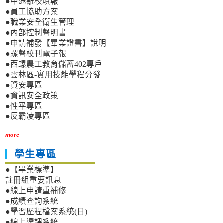
●中途離校填報
●員工協助方案
●職業安全衛生管理
●內部控制聲明書
●申請補發【畢業證書】說明
●螺聲校刊電子報
●西螺農工教育儲蓄402專戶
●雲林區-實用技能學程分發
●資安專區
●資訊安全政策
●性平專區
●反霸凌專區
more
學生專區
●【畢業標準】
註冊組重要訊息
●線上申請重補修
●成績查詢系統
●學習歷程檔案系統(日)
●線上選課系統