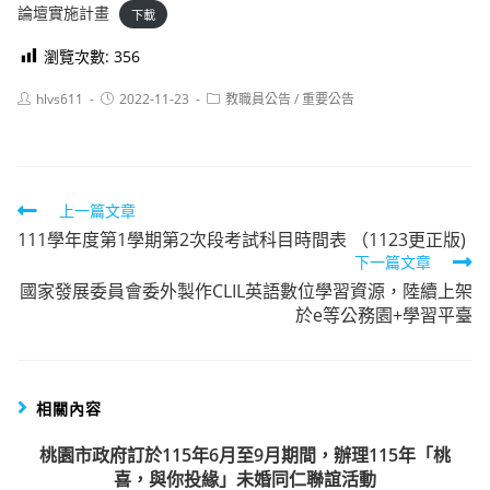
論壇實施計畫
下載
瀏覽次數:
356
Post
Post
Post
hlvs611
2022-11-23
教職員公告
/
重要公告
author:
published:
category:
Read
上一篇文章
111學年度第1學期第2次段考試科目時間表 （1123更正版)
more
下一篇文章
articles
國家發展委員會委外製作CLIL英語數位學習資源，陸續上架
於e等公務園+學習平臺
相關內容
桃園市政府訂於115年6月至9月期間，辦理115年「桃
喜，與你投緣」未婚同仁聯誼活動