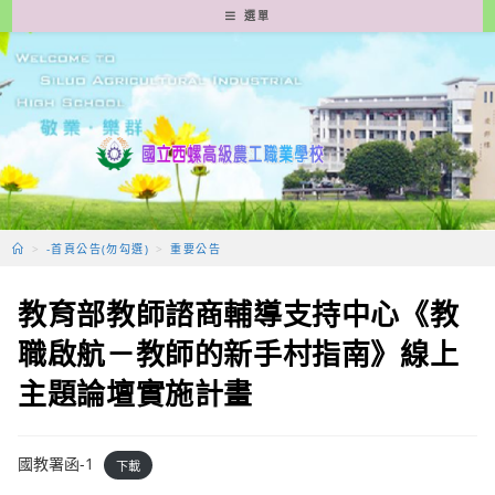
跳
選單
轉
至
主
要
內
容
>
-首頁公告(勿勾選)
>
重要公告
教育部教師諮商輔導支持中心《教
職啟航－教師的新手村指南》線上
主題論壇實施計畫
國教署函-1
下載