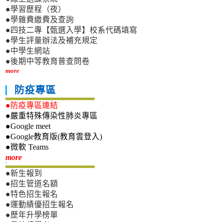
●學習歷程（夜）
●學雜費繳費及查詢
●四技二專【甄選入學】校系代碼填寫
●學生評量辦法及補充規定
●中學生網站
●後期中等教育普查問卷
more
防疫專區
●防疫專區連結
●嚴重特殊傳染性肺炎專區
●Google meet
●Google教育版(教育雲登入)
●微軟 Teams
新生專區
more
●新生報到
●招生管道名額
●特色招生報名
●運動績優招生報名
●歷年升學榜單