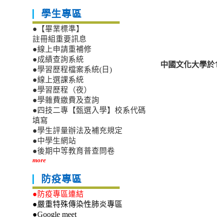
學生專區
●【畢業標準】
註冊組重要訊息
●線上申請重補修
●成績查詢系統
中國文化大學於1
●學習歷程檔案系統(日)
●線上選課系統
●學習歷程（夜）
●學雜費繳費及查詢
●四技二專【甄選入學】校系代碼
填寫
●學生評量辦法及補充規定
●中學生網站
●後期中等教育普查問卷
more
防疫專區
●防疫專區連結
●嚴重特殊傳染性肺炎專區
●Google meet