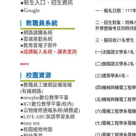
●新生入口、招生資訊
●Google
一、報名日期：111年
二、招生對象：特殊
教職員系統
外學歷報考且同時持
●網路請購系統
●雲端差勤系統
三、擬招收21名學
●教育雲電子郵件
(一)法國語文學系1名
●成績輸入系統、課表查詢
(二)俄國語文學系2名
more
校園資源
(三)建築學系6名。
●教職員工連網設備填報
(四)機械與機電工程
(有線網路)
●newplus數位教學平臺
(五)機械與機電工程
●IGT數位教學平臺(校內)
●公物維修通報系統(總務處)
(六)電機工程學系電
●LIVE ABC英語學習系統
(七)電機工程學系電
●easy test
●校園植物地圖
(八)電機工程學系電
●粉絲專頁