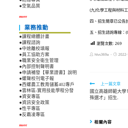
●空氣品質
(九)化學工程與材料
more
四、招生簡章已公告於本校
業務推動
五、招生諮詢專線：(02)
●課程總體計畫
●課程諮詢
瀏覽次數:
269
●中途離校填報
Post
Post
hlvs369a
2022-
●員工協助方案
author:
published
●職業安全衛生管理
●內部控制聲明書
●申請補發【畢業證書】說明
●螺聲校刊電子報
Read
上一篇文章
●西螺農工教育儲蓄402專戶
國立高雄師範大學
●雲林區-實用技能學程分發
more
●資安專區
殊選才」招生.
articles
●資訊安全政策
●性平專區
●反霸凌專區
相關內容
more