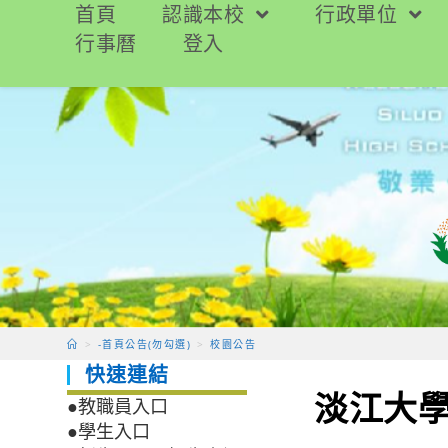
跳
首頁
認識本校
行政單位
轉
行事曆
登入
至
主
要
內
容
>
-首頁公告(勿勾選)
>
校園公告
快速連結
淡江大學
●教職員入口
●學生入口