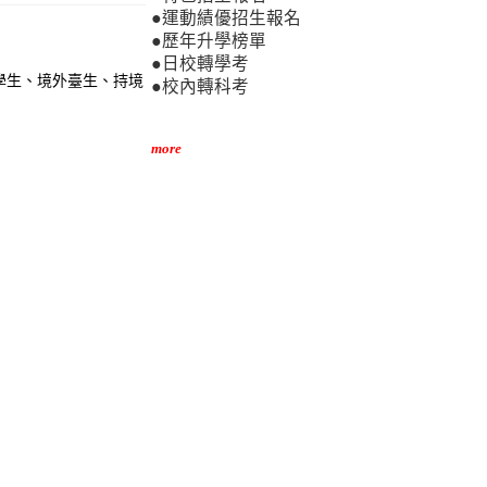
●運動績優招生報名
●歷年升學榜單
●日校轉學考
學生、境外臺生、持境
●校內轉科考
more