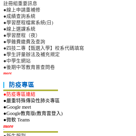
註冊組重要訊息
●線上申請重補修
●成績查詢系統
●學習歷程檔案系統(日)
●線上選課系統
●學習歷程（夜）
●學雜費繳費及查詢
●四技二專【甄選入學】校系代碼填寫
●學生評量辦法及補充規定
●中學生網站
●後期中等教育普查問卷
more
防疫專區
●防疫專區連結
●嚴重特殊傳染性肺炎專區
●Google meet
●Google教育版(教育雲登入)
●微軟 Teams
新生專區
more
●新生報到