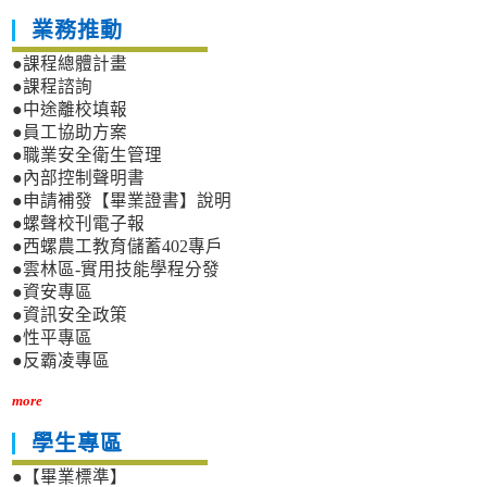
業務推動
●課程總體計畫
●課程諮詢
●中途離校填報
●員工協助方案
●職業安全衛生管理
●內部控制聲明書
●申請補發【畢業證書】說明
●螺聲校刊電子報
●西螺農工教育儲蓄402專戶
●雲林區-實用技能學程分發
●資安專區
●資訊安全政策
●性平專區
●反霸凌專區
more
學生專區
●【畢業標準】