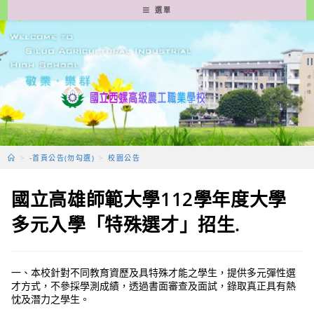
跳
選單
轉
至
主
要
內
容
>
-首頁公告(勿勾選)
>
校園公告
國立高雄師範大學112學年度大學
多元入學「特殊選才」招生.
一、本校針對不同教育資歷及具特殊才能之學生，提供多元彈性選
才方式，不參採學測成績，透過書面審查及面試，錄取真正具有熱
忱及潛力之學生。