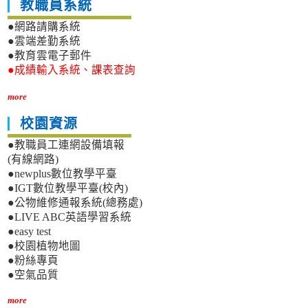
教職員系統
●網路請購系統
●雲端差勤系統
●教育雲電子郵件
●成績輸入系統、課表查詢
more
校園資源
●教職員工連網設備填報
(有線網路)
●newplus數位教學平臺
●IGT數位教學平臺(校內)
●公物維修通報系統(總務處)
●LIVE ABC英語學習系統
●easy test
●校園植物地圖
●粉絲專頁
●空氣品質
more