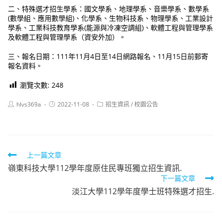
二、特殊選才招生學系：國文學系、地理學系、音樂學系、數學系
(數學組、應用數學組)、化學系、生物科技系、物理學系、工業設計
學系、工業科技教育學系(能源與冷凍空調組)、軟體工程與管理學系
及軟體工程與管理學系（資安外加）。
三、報名日期：111年11月4日至14日網路報名、11月15日前郵寄
報名資料。
瀏覽次數:
248
Post
Post
Post
hlvs369a
2022-11-08
招生資訊
/
校園公告
author:
published:
category:
Read
上一篇文章
嶺東科技大學112學年度原住民專班獨立招生資訊.
more
下一篇文章
articles
淡江大學112學年度學士班特殊選才招生.