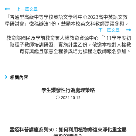
Read
上一篇文章
「普通型高級中等學校英語文學科中心2023高中英語文教
more
學研討會」徵稿辦法1份，鼓勵本校英文科教師踴躍參與。
articles
下一篇文章
教育部國民及學前教育署人權教育資源中心「111學年度初
階種子教師培訓研習」實施計畫乙份，敬邀本校對人權教
育有興趣且願意全程參與培力課程之教師報名參加。
相關內容
學生爆發性行為處理策略
2024-10-15
蓋婭科普講座系列50：如何利用植物修復來淨化重金屬