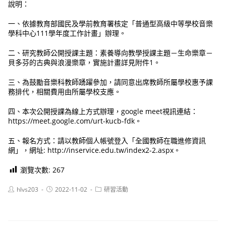
說明：
一、依據教育部國民及學前教育署核定「普通型高級中等學校音樂
學科中心111學年度工作計畫」辦理。
二、研究教師公開授課主題：素養導向教學授課主題－生命樂章－
貝多芬的古典與浪漫樂章，實施計畫詳見附件1。
三、為鼓勵音樂科教師踴躍參加，請同意出席教師所屬學校惠予課
務排代，相關費用由所屬學校支應。
四、本次公開授課為線上方式辦理，google meet視訊連結：
https://meet.google.com/urt-kucb-fdk。
五、報名方式：請以教師個人帳號登入「全國教師在職進修資訊
網」，網址: http://inservice.edu.tw/index2-2.aspx。
瀏覽次數:
267
Post
Post
Post
hlvs203
2022-11-02
研習活動
author:
published:
category: