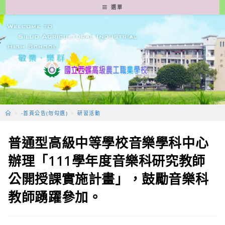
跳
選單
轉
至
主
要
內
容
>
-首頁公告(勿勾選)
>
研習活動
普通型高級中等學校音樂學科中心
辦理「111學年度音樂科研究教師
公開授課實施計畫」，鼓勵音樂科
教師踴躍參加。