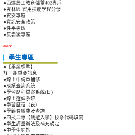
●西螺農工教育儲蓄402專戶
●雲林區-實用技能學程分發
●資安專區
●資訊安全政策
●性平專區
●反霸凌專區
more
學生專區
●【畢業標準】
註冊組重要訊息
●線上申請重補修
●成績查詢系統
●學習歷程檔案系統(日)
●線上選課系統
●學習歷程（夜）
●學雜費繳費及查詢
●四技二專【甄選入學】校系代碼填寫
●學生評量辦法及補充規定
●中學生網站