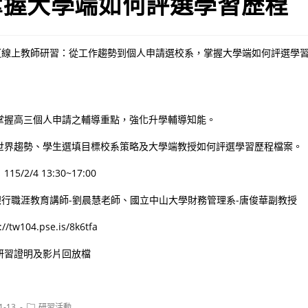
掌握大學端如何評選學習歷程
行【線上教師研習：從工作趨勢到個人申請選校系，掌握大學端如何評選學
掌握高三個人申請之輔導重點，強化升學輔導知能。
世界趨勢、學生選填目標校系策略及大學端教授如何評選學習歷程檔案。
2/4 13:30~17:00
銀行職涯教育講師-劉晨慧老師、國立中山大學財務管理系-唐俊華副教授
w104.pse.is/8k6tfa
研習證明及影片回放檔
Post
1-13
研習活動