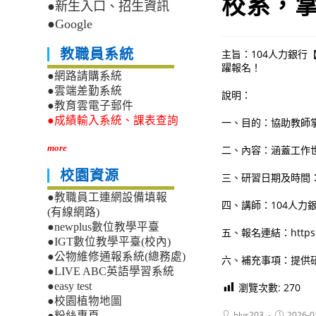
校系，
●新生入口、招生資訊
●Google
教職員系統
主旨：104人力銀
躍報名！
●網路請購系統
●雲端差勤系統
說明：
●教育雲電子郵件
●成績輸入系統、課表查詢
一、目的：協助教師
more
二、內容：涵蓋工作
校園資源
三、研習日期及時間：115/
●教職員工連網設備填報
四、講師：104人力
(有線網路)
●newplus數位教學平臺
五、報名連結：https://t
●IGT數位教學平臺(校內)
●公物維修通報系統(總務處)
六、補充事項：提供
●LIVE ABC英語學習系統
●easy test
瀏覽次數:
270
●校園植物地圖
Post
Post
hlvs203
2026-0
●粉絲專頁