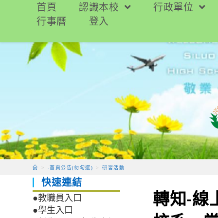
跳
首頁
認識本校
行政單位
轉
行事曆
登入
至
主
要
內
容
>
-首頁公告(勿勾選)
>
研習活動
快速連結
轉知-
●教職員入口
●學生入口