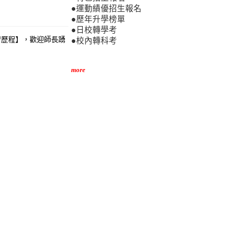
●運動績優招生報名
●歷年升學榜單
●日校轉學考
習歷程】，歡迎師長踴
●校內轉科考
more