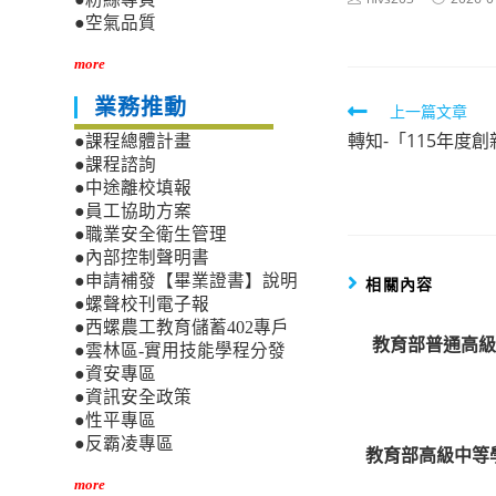
author:
published:
●空氣品質
more
業務推動
Read
上一篇文章
轉知-「115年度
more
●課程總體計畫
●課程諮詢
articles
●中途離校填報
●員工協助方案
●職業安全衛生管理
●內部控制聲明書
●申請補發【畢業證書】說明
相關內容
●螺聲校刊電子報
●西螺農工教育儲蓄402專戶
教育部普通高級
●雲林區-實用技能學程分發
●資安專區
●資訊安全政策
●性平專區
●反霸凌專區
教育部高級中等
more