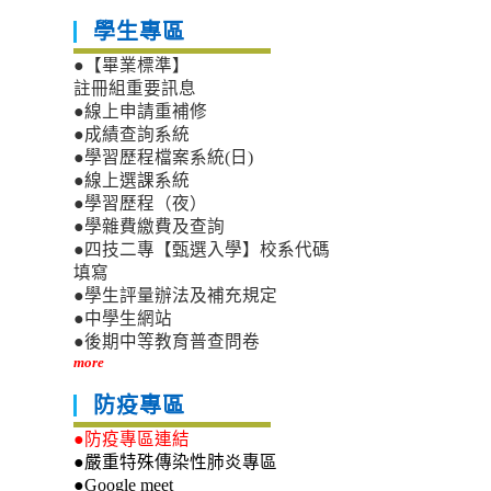
學生專區
●【畢業標準】
註冊組重要訊息
●線上申請重補修
●成績查詢系統
●學習歷程檔案系統(日)
●線上選課系統
●學習歷程（夜）
●學雜費繳費及查詢
●四技二專【甄選入學】校系代碼
填寫
●學生評量辦法及補充規定
●中學生網站
●後期中等教育普查問卷
more
防疫專區
●防疫專區連結
●嚴重特殊傳染性肺炎專區
●Google meet