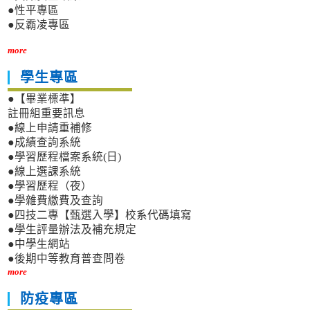
●性平專區
●反霸凌專區
more
學生專區
●【畢業標準】
註冊組重要訊息
●線上申請重補修
●成績查詢系統
●學習歷程檔案系統(日)
●線上選課系統
●學習歷程（夜）
●學雜費繳費及查詢
●四技二專【甄選入學】校系代碼填寫
●學生評量辦法及補充規定
●中學生網站
●後期中等教育普查問卷
more
防疫專區