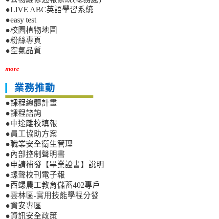
●LIVE ABC英語學習系統
●easy test
●校園植物地圖
●粉絲專頁
●空氣品質
more
業務推動
●課程總體計畫
●課程諮詢
●中途離校填報
●員工協助方案
●職業安全衛生管理
●內部控制聲明書
●申請補發【畢業證書】說明
●螺聲校刊電子報
●西螺農工教育儲蓄402專戶
●雲林區-實用技能學程分發
●資安專區
●資訊安全政策