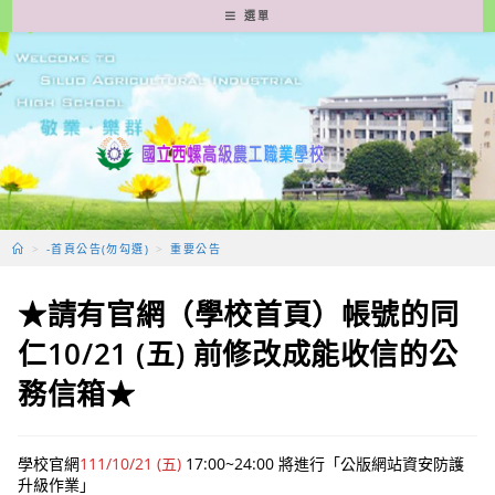
跳
選單
轉
至
主
要
內
容
>
-首頁公告(勿勾選)
>
重要公告
★請有官網（學校首頁）帳號的同
仁10/21 (五) 前修改成能收信的公
務信箱★
學校官網
111/10/21 (五)
17:00~24:00 將進行「公版網站資安防護
升級作業」