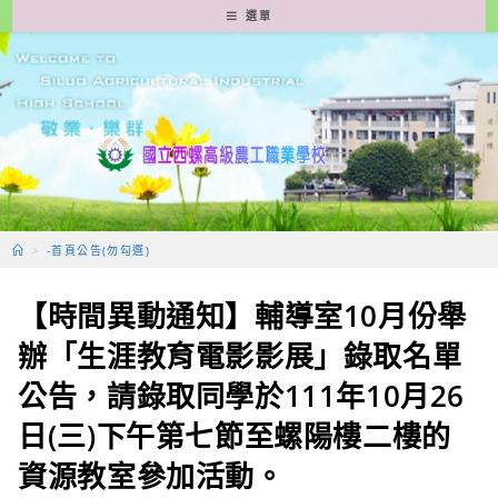
跳
選單
轉
至
主
要
內
容
>
-首頁公告(勿勾選)
【時間異動通知】輔導室10月份舉
辦「生涯教育電影影展」錄取名單
公告，請錄取同學於111年10月26
日(三)下午第七節至螺陽樓二樓的
資源教室參加活動。