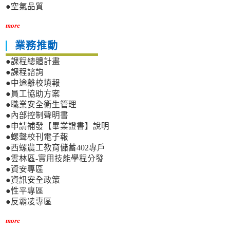
●空氣品質
more
業務推動
●課程總體計畫
●課程諮詢
●中途離校填報
●員工協助方案
●職業安全衛生管理
●內部控制聲明書
●申請補發【畢業證書】說明
●螺聲校刊電子報
●西螺農工教育儲蓄402專戶
●雲林區-實用技能學程分發
●資安專區
●資訊安全政策
●性平專區
●反霸凌專區
more