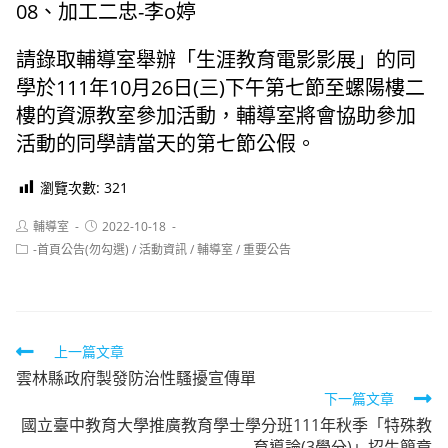
08、加工二忠-李o婷
請錄取輔導室舉辦「生涯教育電影影展」的同
學於111年10月26日(三)下午第七節至螺陽樓二
樓的資源教室參加活動，輔導室將會協助參加
活動的同學請當天的第七節公假。
瀏覽次數:
321
Post
Post
輔導室
2022-10-18
author:
published:
Post
-首頁公告(勿勾選)
/
活動資訊
/
輔導室
/
重要公告
category:
Read
上一篇文章
雲林縣政府製發防治性騷擾宣傳單
more
下一篇文章
articles
國立臺中教育大學推廣教育學士學分班111年秋季「特殊教
育導論(3學分)」招生簡章