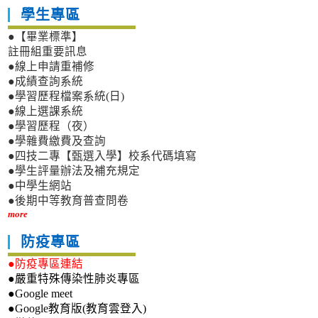
學生專區
●【畢業標準】
註冊組重要訊息
●線上申請重補修
●成績查詢系統
●學習歷程檔案系統(日)
●線上選課系統
●學習歷程（夜）
●學雜費繳費及查詢
●四技二專【甄選入學】校系代碼填寫
●學生評量辦法及補充規定
●中學生網站
●後期中等教育普查問卷
more
防疫專區
●防疫專區連結
●嚴重特殊傳染性肺炎專區
●Google meet
●Google教育版(教育雲登入)