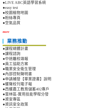
●LIVE ABC英語學習系統
●easy test
●校園植物地圖
●粉絲專頁
●空氣品質
more
業務推動
●課程總體計畫
●課程諮詢
●中途離校填報
●員工協助方案
●職業安全衛生管理
●內部控制聲明書
●申請補發【畢業證書】說明
●螺聲校刊電子報
●西螺農工教育儲蓄402專戶
●雲林區-實用技能學程分發
●資安專區
●資訊安全政策