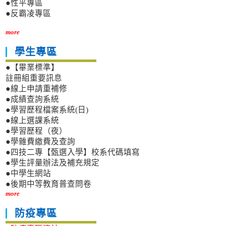
●性平專區
●反霸凌專區
more
學生專區
●【畢業標準】
註冊組重要訊息
●線上申請重補修
●成績查詢系統
●學習歷程檔案系統(日)
●線上選課系統
●學習歷程（夜）
●學雜費繳費及查詢
●四技二專【甄選入學】校系代碼填寫
●學生評量辦法及補充規定
●中學生網站
●後期中等教育普查問卷
more
防疫專區