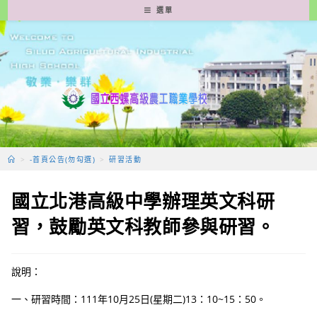
跳
選單
轉
至
主
要
內
容
>
-首頁公告(勿勾選)
>
研習活動
國立北港高級中學辦理英文科研
習，鼓勵英文科教師參與研習。
說明：
一、研習時間：111年10月25日(星期二)13：10~15：50。