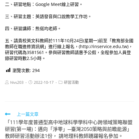
二、研習地點：Google Meet線上研習。
三、研習主題：英語發音與口說教學工作坊。
四、研習講師：熊偌均老師。
五、請貴校英文科教師於111年10月24日(星期一)前至「教育部全國
教師在職進修資訊網」進行線上報名，(http://inservice.edu.tw)，
研習代碼為3581561。參與研習教師請惠予公假，全程參加人員登
錄研習時數2.5小時。
瀏覽次數:
294
Post
Post
Post
hlvs203
2022-10-17
研習活動
author:
published:
category:
Read
上一篇文章
「111學年度普通型高中地球科學學科中心跨領域策略聯盟
more
研習(第一場)：邁向「淨零」─臺灣2050策略與前瞻能源」
articles
教師研習活動辦法1份， 請地理科教師踴躍報名參加。