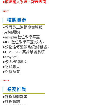
●成績輸入系統、課表查詢
more
校園資源
●教職員工連網設備填報
(有線網路)
●newplus數位教學平臺
●IGT數位教學平臺(校內)
●公物維修通報系統(總務處)
●LIVE ABC英語學習系統
●easy test
●校園植物地圖
●粉絲專頁
●空氣品質
more
業務推動
●課程總體計畫
●課程諮詢