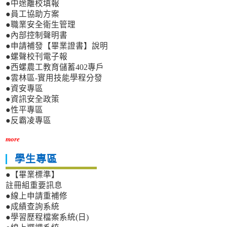
●中途離校填報
●員工協助方案
●職業安全衛生管理
●內部控制聲明書
●申請補發【畢業證書】說明
●螺聲校刊電子報
●西螺農工教育儲蓄402專戶
●雲林區-實用技能學程分發
●資安專區
●資訊安全政策
●性平專區
●反霸凌專區
more
學生專區
●【畢業標準】
註冊組重要訊息
●線上申請重補修
●成績查詢系統
●學習歷程檔案系統(日)