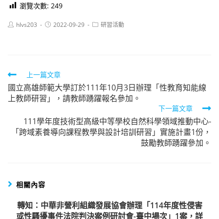
瀏覽次數:
249
Post
Post
Post
hlvs203
2022-09-29
研習活動
author:
published:
category:
Read
上一篇文章
國立高雄師範大學訂於111年10月3日辦理「性教育知能線
more
上教師研習」，請教師踴躍報名參加。
articles
下一篇文章
111學年度技術型高級中等學校自然科學領域推動中心-
「跨域素養導向課程教學與設計培訓研習」實施計畫1份，
鼓勵教師踴躍參加。
相關內容
轉知：中華非營利組織發展協會辦理「114年度性侵害
或性騷擾事件法院判決案例研討會-臺中場次」1案，詳