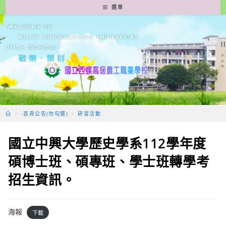
跳
選單
轉
至
主
要
內
容
>
-首頁公告(勿勾選)
>
研習活動
國立中興大學歷史學系112學年度
碩博士班、碩專班、學士班轉學考
招生資訊。
海報
下載