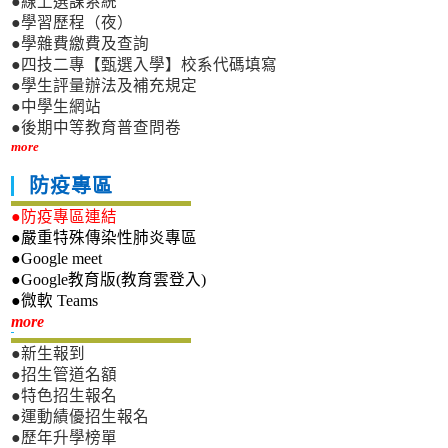
●線上選課系統
●學習歷程（夜）
●學雜費繳費及查詢
●四技二專【甄選入學】校系代碼填寫
●學生評量辦法及補充規定
●中學生網站
●後期中等教育普查問卷
more
防疫專區
●防疫專區連結
●嚴重特殊傳染性肺炎專區
●Google meet
●Google教育版(教育雲登入)
●微軟 Teams
新生專區
more
●新生報到
●招生管道名額
●特色招生報名
●運動績優招生報名
●歷年升學榜單