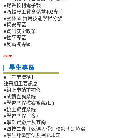
●螺聲校刊電子報
●西螺農工教育儲蓄402專戶
●雲林區-實用技能學程分發
●資安專區
●資訊安全政策
●性平專區
●反霸凌專區
more
學生專區
●【畢業標準】
註冊組重要訊息
●線上申請重補修
●成績查詢系統
●學習歷程檔案系統(日)
●線上選課系統
●學習歷程（夜）
●學雜費繳費及查詢
●四技二專【甄選入學】校系代碼填寫
●學生評量辦法及補充規定