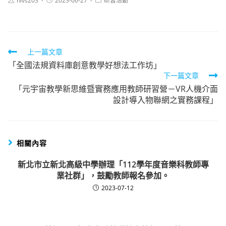
hlvs203
2023-06-27
研習活動
author:
published:
category:
Read
上一篇文章
「全國法規資料庫創意教學好想法工作坊」
more
下一篇文章
articles
「元宇宙教學新思維暨實務應用教師研習營－VR人機介面
設計導入物聯網之實務課程」
相關內容
新北市立新北高級中學辦理「112學年度音樂科教師專
業社群」，鼓勵教師報名參加。
2023-07-12