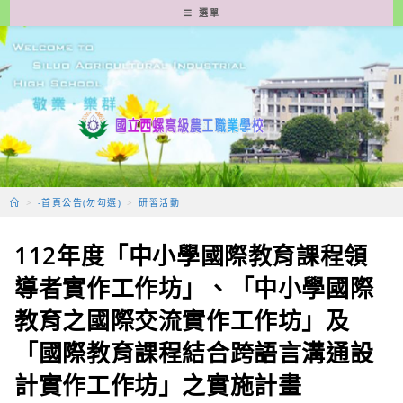
跳
選單
轉
至
主
要
內
容
>
-首頁公告(勿勾選)
>
研習活動
112年度「中小學國際教育課程領
導者實作工作坊」、「中小學國際
教育之國際交流實作工作坊」及
「國際教育課程結合跨語言溝通設
計實作工作坊」之實施計畫