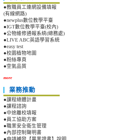
●教職員工連網設備填報
(有線網路)
●newplus數位教學平臺
●IGT數位教學平臺(校內)
●公物維修通報系統(總務處)
●LIVE ABC英語學習系統
●easy test
●校園植物地圖
●粉絲專頁
●空氣品質
more
業務推動
●課程總體計畫
●課程諮詢
●中途離校填報
●員工協助方案
●職業安全衛生管理
●內部控制聲明書
●申請補發【畢業證書】說明