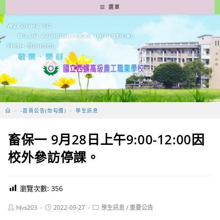
跳
選單
轉
至
主
要
內
容
>
-首頁公告(勿勾選)
>
學生訊息
畜保一 9月28日上午9:00-12:00因
校外參訪停課。
瀏覽次數:
356
Post
Post
Post
hlvs203
2022-09-27
學生訊息
/
重要公告
author:
published:
category: