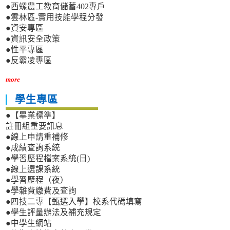
●西螺農工教育儲蓄402專戶
●雲林區-實用技能學程分發
●資安專區
●資訊安全政策
●性平專區
●反霸凌專區
more
學生專區
●【畢業標準】
註冊組重要訊息
●線上申請重補修
●成績查詢系統
●學習歷程檔案系統(日)
●線上選課系統
●學習歷程（夜）
●學雜費繳費及查詢
●四技二專【甄選入學】校系代碼填寫
●學生評量辦法及補充規定
●中學生網站