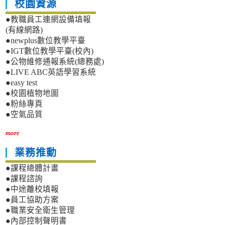
校園資源
●教職員工連網設備填報
(有線網路)
●newplus數位教學平臺
●IGT數位教學平臺(校內)
●公物維修通報系統(總務處)
●LIVE ABC英語學習系統
●easy test
●校園植物地圖
●粉絲專頁
●空氣品質
more
業務推動
●課程總體計畫
●課程諮詢
●中途離校填報
●員工協助方案
●職業安全衛生管理
●內部控制聲明書