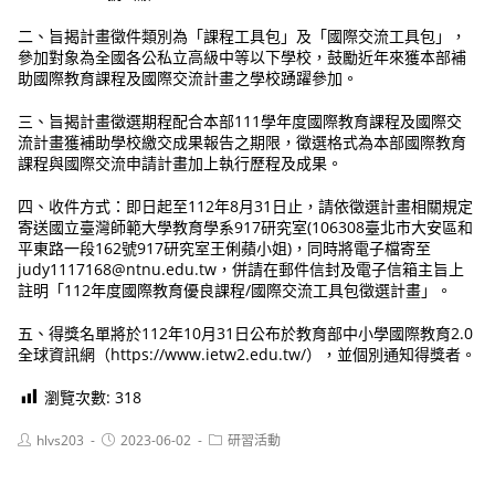
二、旨揭計畫徵件類別為「課程工具包」及「國際交流工具包」，
參加對象為全國各公私立高級中等以下學校，鼓勵近年來獲本部補
助國際教育課程及國際交流計畫之學校踴躍參加。
三、旨揭計畫徵選期程配合本部111學年度國際教育課程及國際交
流計畫獲補助學校繳交成果報告之期限，徵選格式為本部國際教育
課程與國際交流申請計畫加上執行歷程及成果。
四、收件方式：即日起至112年8月31日止，請依徵選計畫相關規定
寄送國立臺灣師範大學教育學系917研究室(106308臺北市大安區和
平東路一段162號917研究室王俐蘋小姐)，同時將電子檔寄至
judy1117168@ntnu.edu.tw，併請在郵件信封及電子信箱主旨上
註明「112年度國際教育優良課程/國際交流工具包徵選計畫」。
五、得獎名單將於112年10月31日公布於教育部中小學國際教育2.0
全球資訊網（https://www.ietw2.edu.tw/），並個別通知得獎者。
瀏覽次數:
318
Post
Post
Post
hlvs203
2023-06-02
研習活動
author:
published:
category: