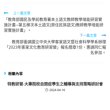
Read
上一篇文章
「教育部國民及學前教育署本土語文教師教學增能研習實
more
施計畫─第五梯次本土語文(原住民族語文)教師教學增能研
articles
習實施計畫」。
下一篇文章
教育部委請國立中央大學客家語文暨社會科學學系辦理
「2023年客家文化教育研習營」報名簡章1份，惠請同仁報
名參加。
相關內容
特教研習-大專院校自閉症學生之輔導與支持策略研討會
2024-04-16