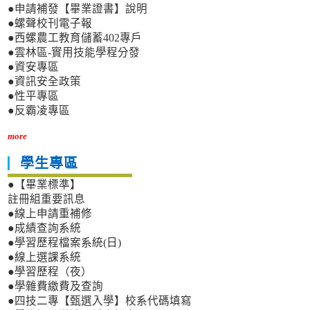
●申請補發【畢業證書】說明
●螺聲校刊電子報
●西螺農工教育儲蓄402專戶
●雲林區-實用技能學程分發
●資安專區
●資訊安全政策
●性平專區
●反霸凌專區
more
學生專區
●【畢業標準】
註冊組重要訊息
●線上申請重補修
●成績查詢系統
●學習歷程檔案系統(日)
●線上選課系統
●學習歷程（夜）
●學雜費繳費及查詢
●四技二專【甄選入學】校系代碼填寫