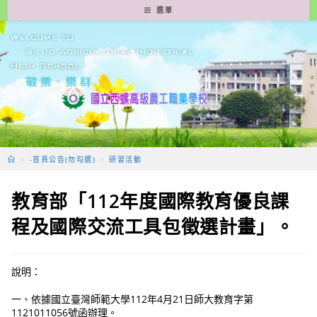
跳
選單
轉
至
主
要
內
容
>
-首頁公告(勿勾選)
>
研習活動
教育部「112年度國際教育優良課
程及國際交流工具包徵選計畫」。
說明：
一、依據國立臺灣師範大學112年4月21日師大教育字第
1121011056號函辦理。