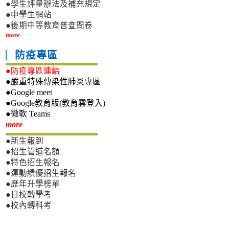
●學生評量辦法及補充規定
●中學生網站
●後期中等教育普查問卷
more
防疫專區
●防疫專區連結
●嚴重特殊傳染性肺炎專區
●Google meet
●Google教育版(教育雲登入)
●微軟 Teams
新生專區
more
●新生報到
●招生管道名額
●特色招生報名
●運動績優招生報名
●歷年升學榜單
●日校轉學考
●校內轉科考