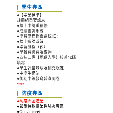
學生專區
●【畢業標準】
註冊組重要訊息
●線上申請重補修
●成績查詢系統
●學習歷程檔案系統(日)
●線上選課系統
●學習歷程（夜）
●學雜費繳費及查詢
●四技二專【甄選入學】校系代碼
填寫
●學生評量辦法及補充規定
●中學生網站
●後期中等教育普查問卷
more
防疫專區
●防疫專區連結
●嚴重特殊傳染性肺炎專區
●Google meet