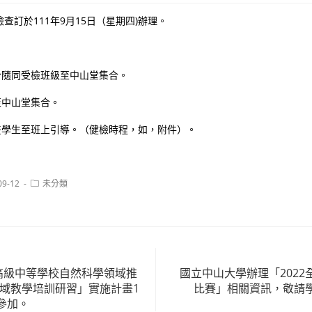
查訂於111年9月15日（星期四)辦理。
合隨同受檢班級至中山堂集合。
至中山堂集合。
差學生至班上引導。（健檢時程，如，附件）。
Post
09-12
未分類
:
category:
型高級中等學校自然科學領域推
國立中山大學辦理「202
領域教學培訓研習」實施計畫1
比賽」相關資訊，敬請
參加。