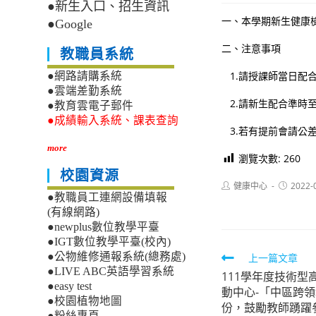
●新生入口、招生資訊
一、本學期新生健康檢
●Google
二、注意事項
教職員系統
1.請授課師當日配
●網路請購系統
●雲端差勤系統
2.請新生配合準時
●教育雲電子郵件
●成績輸入系統、課表查詢
3.若有提前會請公
more
瀏覽次數:
260
校園資源
Post
Post
健康中心
2022-
author:
published
●教職員工連網設備填報
(有線網路)
●newplus數位教學平臺
●IGT數位教學平臺(校內)
Read
●公物維修通報系統(總務處)
上一篇文章
●LIVE ABC英語學習系統
111學年度技術
more
●easy test
動中心-「中區跨
articles
●校園植物地圖
份，鼓勵教師踴躍
●粉絲專頁