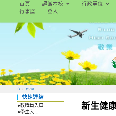
跳
首頁
認識本校
行政單位
轉
行事曆
登入
至
主
要
內
容
>
未分類
快速連結
新生健
●教職員入口
●學生入口