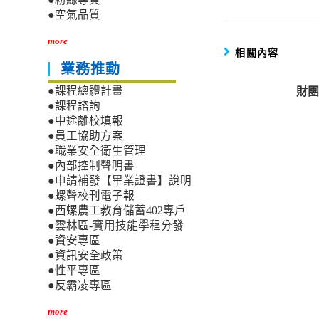
●空氣品質
more
相關內容
業務推動
財團
●課程總體計畫
●課程諮詢
●中途離校填報
●員工協助方案
●職業安全衛生管理
●內部控制聲明書
●申請補發【畢業證書】說明
●螺聲校刊電子報
●西螺農工教育儲蓄402專戶
●雲林區-實用技能學程分發
●資安專區
●資訊安全政策
●性平專區
●反霸凌專區
more