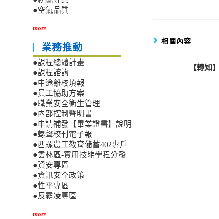
●空氣品質
more
相關內容
業務推動
●課程總體計畫
【轉知
●課程諮詢
●中途離校填報
●員工協助方案
●職業安全衛生管理
●內部控制聲明書
●申請補發【畢業證書】說明
●螺聲校刊電子報
●西螺農工教育儲蓄402專戶
●雲林區-實用技能學程分發
●資安專區
●資訊安全政策
●性平專區
●反霸凌專區
more