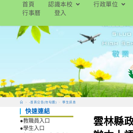
跳
首頁
認識本校
行政單位
轉
行事曆
登入
至
主
要
內
容
>
-首頁公告(勿勾選)
>
學生訊息
快速連結
雲林縣政
●教職員入口
●學生入口