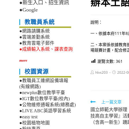
辦本土語
●新生入口、招生資訊
●Google
教職員系統
說明：
●網路請購系統
一、依據本府111年8月
●雲端差勤系統
●教育雲電子郵件
二、本案係依據教育部1
●成績輸入系統、課表查詢
場競賽計畫，配合修正
more
瀏覽次數:
361
校園資源
Post
Post
hlvs203
2022-0
author:
published:
●教職員工連網設備填報
(有線網路)
●newplus數位教學平臺
●IGT數位教學平臺(校內)
Read
上一篇文章
●公物維修通報系統(總務處)
國立師範大學辦理「11
more
●LIVE ABC英語學習系統
技高自主學習』活
●easy test
articles
（含高一新生）踴
●校園植物地圖
●粉絲專頁