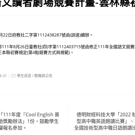
文讀者劇場競賽計畫-雲林縣
22日府教社二字第1112438287號函(諒達)續辦。
11年8月26日臺教社(四)字第1112403715號函修正111年全國語文
本縣初賽規定(第4點競賽方式與規範)。
Post
8-31
學生訊息
/
教職員公告
category:
1年度『Cool English 普
德明財經科技大學「2022
動獎勵辦法」1份，鼓勵學生
型高中職英語朗讀比賽」、「
躍報名參加。
全國技術型高中職日語朗讀