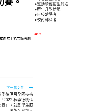
初賽。
●運動績優招生報名
●歷年升學榜單
●日校轉學考
●校內轉科考
more
競賽試辦本土語文讀者劇
下一篇文章
 秋季德明盃全國技術
2022 秋季德明盃
比賽」，鼓勵學生踴
躍報名參加。