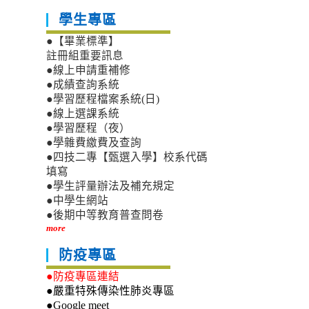
學生專區
●【畢業標準】
註冊組重要訊息
●線上申請重補修
●成績查詢系統
●學習歷程檔案系統(日)
●線上選課系統
●學習歷程（夜）
●學雜費繳費及查詢
●四技二專【甄選入學】校系代碼
填寫
●學生評量辦法及補充規定
●中學生網站
●後期中等教育普查問卷
more
防疫專區
●防疫專區連結
●嚴重特殊傳染性肺炎專區
●Google meet