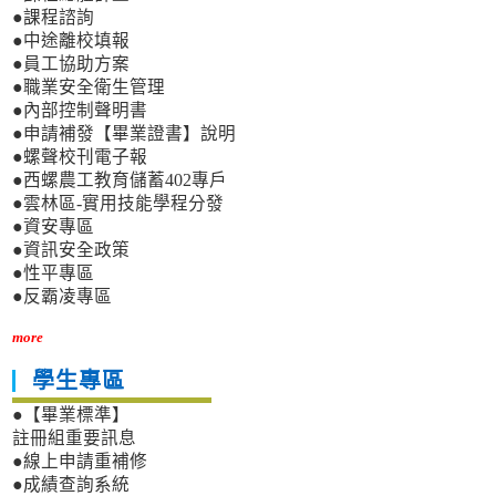
●課程諮詢
●中途離校填報
●員工協助方案
●職業安全衛生管理
●內部控制聲明書
●申請補發【畢業證書】說明
●螺聲校刊電子報
●西螺農工教育儲蓄402專戶
●雲林區-實用技能學程分發
●資安專區
●資訊安全政策
●性平專區
●反霸凌專區
more
學生專區
●【畢業標準】
註冊組重要訊息
●線上申請重補修
●成績查詢系統