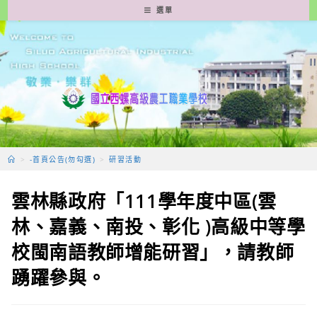
跳
選單
轉
至
主
要
內
容
>
-首頁公告(勿勾選)
>
研習活動
雲林縣政府「111學年度中區(雲
林、嘉義、南投、彰化 )高級中等學
校閩南語教師增能研習」，請教師
踴躍參與。