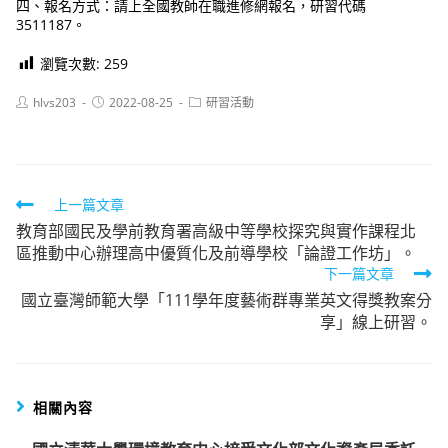
四、報名方式：請上全國教師在職進修網報名，研習代碼
3511187。
瀏覽次數:
259
Post
Post
Post
hlvs203
2022-08-25
研習活動
author:
published:
category:
Read
上一篇文章
教育部國民及學前教育署高級中等學校探究與實作課程北
more
區推動中心辦理高中優質化及前導學校「論證工作坊」。
articles
下一篇文章
國立臺灣師範大學「111學年度藝術群專業英文得獎教案分
享」線上研習。
相關內容