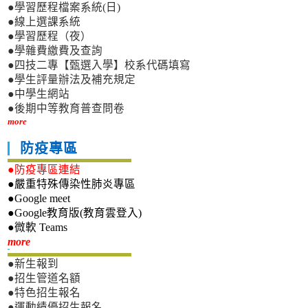
●學習歷程檔案系統(日)
●線上選課系統
●學習歷程（夜）
●學雜費繳費及查詢
●四技二專【甄選入學】校系代碼填寫
●學生評量辦法及補充規定
●中學生網站
●後期中等教育普查問卷
more
防疫專區
●防疫專區連結
●嚴重特殊傳染性肺炎專區
●Google meet
●Google教育版(教育雲登入)
●微軟 Teams
新生專區
more
●新生報到
●招生管道名額
●特色招生報名
●運動績優招生報名