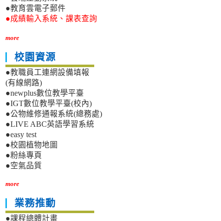
●教育雲電子郵件
●成績輸入系統、課表查詢
more
校園資源
●教職員工連網設備填報
(有線網路)
●newplus數位教學平臺
●IGT數位教學平臺(校內)
●公物維修通報系統(總務處)
●LIVE ABC英語學習系統
●easy test
●校園植物地圖
●粉絲專頁
●空氣品質
more
業務推動
●課程總體計畫