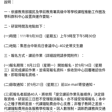
說明：
一、依據教育部國民及學前教育署高級中等學校課程推動工作圈及
學科群科中心設置與運作要點。
二、研習時間及地點如下：
(一)時間：111年9月30日（星期五）上午9時至下午5時30分
(二)地點：集思台中新烏日會議中心 402史蒂文生廳
三、報名方式、課前作業（詳細說明請參閱附件）：
(一)報名期限：8月22日（星期一）開始報名，於9月14日（星期
三）前完成課前作業，並填寫報名資料，俟收到中心回覆確認信件
後，即取得報名資格。
(二)錄取通知：於9月21日（星期三）前以e-mail寄發通知。
(三)若報名者超過40人，將依照「提交課前作業先後順序」決定錄
取資格，研習前三日恕不受理取消報名，亦不接受現場報名；本中
心之種子教師差旅、代課鐘點費由中心支應；非種子教師之差旅、
代課鐘點費用由各服務學校報支。因人數限制，請斟酌課務與交通