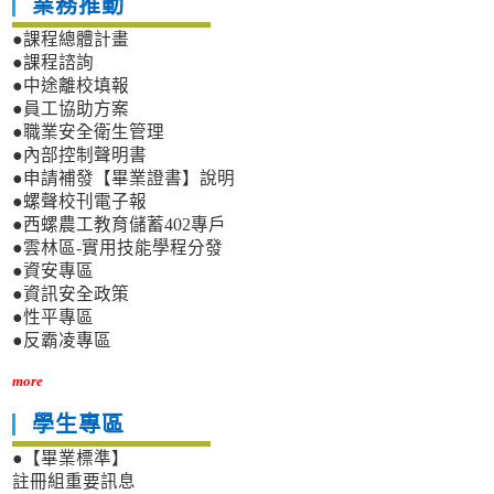
業務推動
●課程總體計畫
●課程諮詢
●中途離校填報
●員工協助方案
●職業安全衛生管理
●內部控制聲明書
●申請補發【畢業證書】說明
●螺聲校刊電子報
●西螺農工教育儲蓄402專戶
●雲林區-實用技能學程分發
●資安專區
●資訊安全政策
●性平專區
●反霸凌專區
more
學生專區
●【畢業標準】
註冊組重要訊息