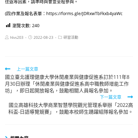
往返等因素，請準時與會並全程參與。
(四)作業及報名表單：https://forms.gle/JDRxwTbFkxb4yaWc
瀏覽次數:
240
Post
Post
Post
hlvs203
2022-08-23
研習活動
author:
published:
category:
Read
上一篇文章
國立臺北護理健康大學休閒產業與健康促進系訂於111年8
more
月30日辦理「休閒產業與健康促進系高中職教師增能工作
articles
坊」，即日起開放報名，鼓勵相關人員報名參加。
下一篇文章
國立高雄科技大學商業智慧學院觀光管理系舉辦「2022高
科盃-日語導覽競賽」，鼓勵本校師生踴躍組隊報名參加。