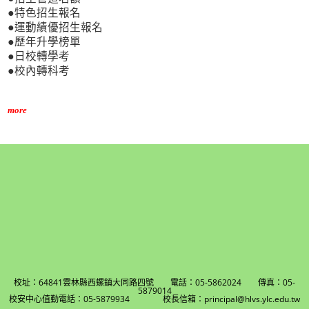
●特色招生報名
●運動績優招生報名
●歷年升學榜單
●日校轉學考
●校內轉科考
more
校址：64841雲林縣西螺鎮大同路四號 電話：05-5862024 傳真：05-
5879014
校安中心值勤電話：05-5879934 校長信箱：principal@hlvs.ylc.edu.tw