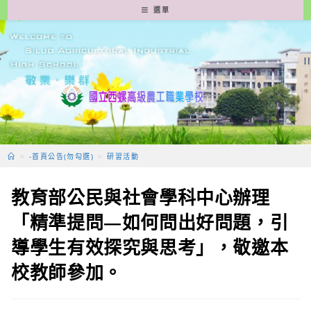
跳
選單
轉
至
主
要
內
容
>
-首頁公告(勿勾選)
>
研習活動
教育部公民與社會學科中心辦理
「精準提問—如何問出好問題，引
導學生有效探究與思考」，敬邀本
校教師參加。