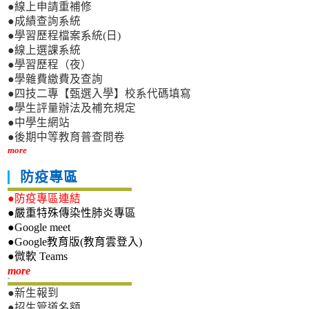
●線上申請重補修
●成績查詢系統
●學習歷程檔案系統(日)
●線上選課系統
●學習歷程（夜）
●學雜費繳費及查詢
●四技二專【甄選入學】校系代碼填寫
●學生評量辦法及補充規定
●中學生網站
●後期中等教育普查問卷
more
防疫專區
●防疫專區連結
●嚴重特殊傳染性肺炎專區
●Google meet
●Google教育版(教育雲登入)
●微軟 Teams
新生專區
more
●新生報到
●招生管道名額