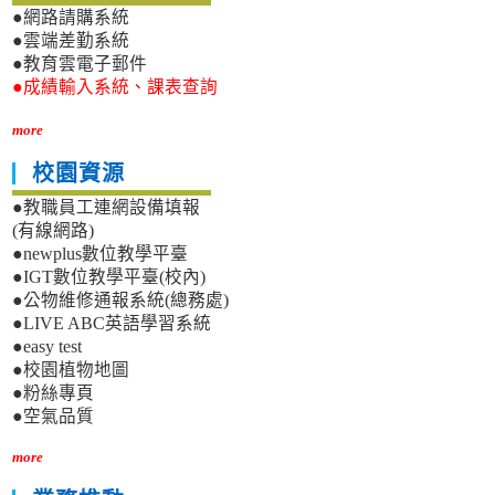
●網路請購系統
●雲端差勤系統
●教育雲電子郵件
●成績輸入系統、課表查詢
more
校園資源
●教職員工連網設備填報
(有線網路)
●newplus數位教學平臺
●IGT數位教學平臺(校內)
●公物維修通報系統(總務處)
●LIVE ABC英語學習系統
●easy test
●校園植物地圖
●粉絲專頁
●空氣品質
more