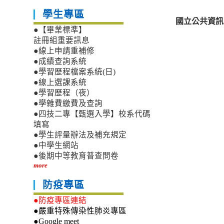
學生專區
國立公共資訊
●【畢業標準】
註冊組重要訊息
●線上申請重補修
●成績查詢系統
●學習歷程檔案系統(日)
●線上選課系統
●學習歷程（夜）
●學雜費繳費及查詢
●四技二專【甄選入學】校系代碼
填寫
●學生評量辦法及補充規定
●中學生網站
●後期中等教育普查問卷
more
防疫專區
●防疫專區連結
●嚴重特殊傳染性肺炎專區
●Google meet