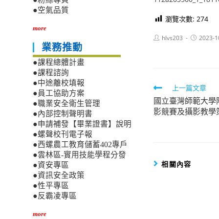
●空氣品質
瀏覽次數:
274
more
Post
Post
hlvs203
2023-1
author:
published:
業務推動
●課程總體計畫
●課程諮詢
●中途離校填報
Read
上一篇文章
●員工協助方案
國立臺灣師範大學
more
●職業安全衛生管理
影競賽及攝影教學
●內部控制聲明書
articles
●申請補發【畢業證書】說明
●螺聲校刊電子報
●西螺農工教育儲蓄402專戶
●雲林區-實用技能學程分發
相關內容
●資安專區
●資訊安全政策
●性平專區
●反霸凌專區
more