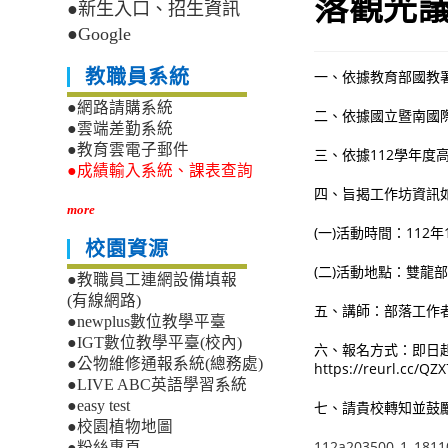
落觀光
●新生入口、招生資訊
●Google
教職員系統
一、依據教育部國教
●網路請購系統
二、依據國立暨南國際
●雲端差勤系統
●教育雲電子郵件
三、依據112學年
●成績輸入系統、課表查詢
四、旨揭工作坊資訊
more
(一)活動時間：112年
校園資源
(二)活動地點：雙龍
●教職員工連網設備填報
(有線網路)
五、講師：部落工作
●newplus數位教學平臺
●IGT數位教學平臺(校內)
六、報名方式：即日起
●公物維修通報系統(總務處)
https://reurl.cc/QZ
●LIVE ABC英語學習系統
●easy test
七、請貴校轉知並鼓
●校園植物地圖
112a203500_1_1811
●粉絲專頁