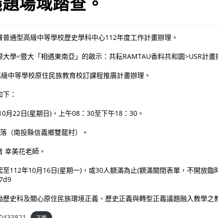
議題場域踏查。
署普通型高級中等學校歷史學科中心112年度工作計畫辦理。
大學<暨大「相遇東南亞」的啟示：共耘RAMTAU香料共和園>USR計畫
度高級中等學校原住民族教育校訂課程推廣計畫辦理。
如下：
10月22日(星期日)，上午08：30至下午18：30。
部落（南投縣信義鄉雙龍村）。
者 幸美花老師。
至112年10月16日(星期一)，或30人額滿為止(額滿關閉表單，不開放臨
X7d9
勵歷史科及關心原住民族環境正義、歷史正義與轉型正義議題融入教學之
0433821
下載