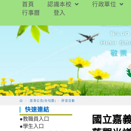
跳
首頁
認識本校
行政單位
轉
行事曆
登入
至
主
要
內
容
>
-首頁公告(勿勾選)
>
研習活動
快速連結
國立嘉
●教職員入口
●學生入口