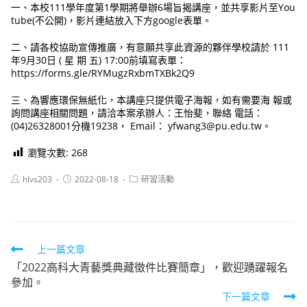
一、本校111學年度第1學期將舉辦6場旨揭講座，並共享影片至You
tube(不公開)，影片連結放入下方google表單。
二、請各校協助宣傳推廣，有意願共享此資源的夥伴學校請於 111
年9月30日 ( 星 期 五) 17:00前填寫表單：
https://forms.gle/RYMugzRxbmTXBk2Q9
三、為響應環保無紙化，本講座只提供電子海報，如有需要海 報或
詢問講座相關問題，請洽本案承辦人：王怡斐，聯絡 電話：
(04)26328001分機19238， Email： yfwang3@pu.edu.tw。
瀏覽次數:
268
Post
Post
Post
hlvs203
2022-08-18
研習活動
author:
published:
category:
Read
上一篇文章
「2022高科大青藝獎典藏徵件比賽簡章」，歡迎踴躍報名
more
參加。
articles
下一篇文章