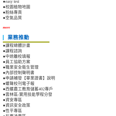
●easy test
●校園植物地圖
●粉絲專頁
●空氣品質
more
業務推動
●課程總體計畫
●課程諮詢
●中途離校填報
●員工協助方案
●職業安全衛生管理
●內部控制聲明書
●申請補發【畢業證書】說明
●螺聲校刊電子報
●西螺農工教育儲蓄402專戶
●雲林區-實用技能學程分發
●資安專區
●資訊安全政策
●性平專區