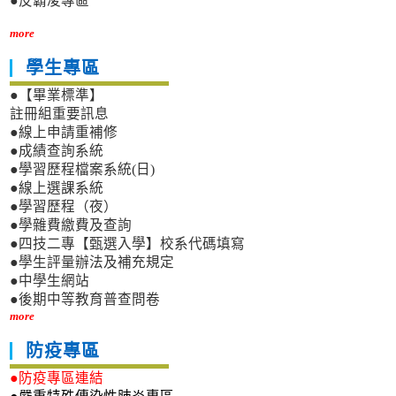
●反霸凌專區
more
學生專區
●【畢業標準】
註冊組重要訊息
●線上申請重補修
●成績查詢系統
●學習歷程檔案系統(日)
●線上選課系統
●學習歷程（夜）
●學雜費繳費及查詢
●四技二專【甄選入學】校系代碼填寫
●學生評量辦法及補充規定
●中學生網站
●後期中等教育普查問卷
more
防疫專區
●防疫專區連結