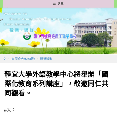
跳
選單
轉
至
主
要
內
容
>
-首頁公告(勿勾選)
>
研習活動
靜宜大學外語教學中心將舉辦「國
際化教育系列講座」，敬邀同仁共
同觀看。
說明：