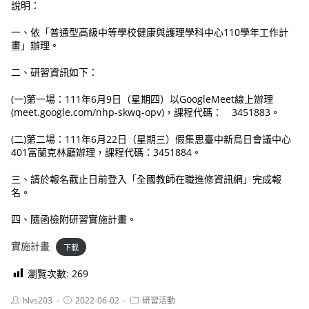
說明：
一、依「普通型高級中等學校健康與護理學科中心110學年工作計
畫」辦理。
二、研習資訊如下：
(一)第一場：111年6月9日（星期四）以GoogleMeet線上辦理
(meet.google.com/nhp-skwq-opv)，課程代碼： 3451883。
(二)第二場：111年6月22日（星期三）假集思臺中新烏日會議中心
401富蘭克林廳辦理，課程代碼：3451884。
三、請於報名截止日前登入「全國教師在職進修資訊網」完成報
名。
四、隨函檢附研習實施計畫。
實施計畫
下載
瀏覽次數:
269
Post
Post
Post
hlvs203
2022-06-02
研習活動