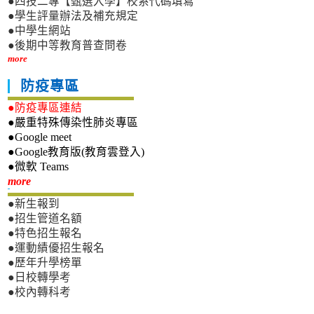
●四技二專【甄選入學】校系代碼填寫
●學生評量辦法及補充規定
●中學生網站
●後期中等教育普查問卷
more
防疫專區
●防疫專區連結
●嚴重特殊傳染性肺炎專區
●Google meet
●Google教育版(教育雲登入)
●微軟 Teams
新生專區
more
●新生報到
●招生管道名額
●特色招生報名
●運動績優招生報名
●歷年升學榜單
●日校轉學考
●校內轉科考