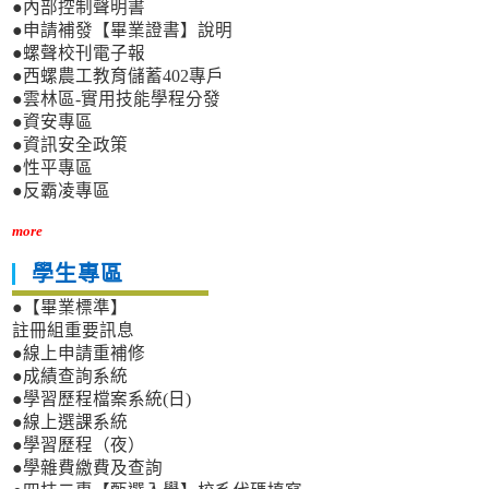
●內部控制聲明書
●申請補發【畢業證書】說明
●螺聲校刊電子報
●西螺農工教育儲蓄402專戶
●雲林區-實用技能學程分發
●資安專區
●資訊安全政策
●性平專區
●反霸凌專區
more
學生專區
●【畢業標準】
註冊組重要訊息
●線上申請重補修
●成績查詢系統
●學習歷程檔案系統(日)
●線上選課系統
●學習歷程（夜）
●學雜費繳費及查詢