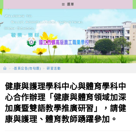
跳
選單
轉
至
主
要
內
容
>
-首頁公告(勿勾選)
>
研習活動
健康與護理學科中心與體育學科中
心合作辦理「健康與體育領域加深
加廣暨雙語教學推廣研習」，請健
康與護理、體育教師踴躍參加。