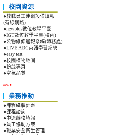
校園資源
●教職員工連網設備填報
(有線網路)
●newplus數位教學平臺
●IGT數位教學平臺(校內)
●公物維修通報系統(總務處)
●LIVE ABC英語學習系統
●easy test
●校園植物地圖
●粉絲專頁
●空氣品質
more
業務推動
●課程總體計畫
●課程諮詢
●中途離校填報
●員工協助方案
●職業安全衛生管理