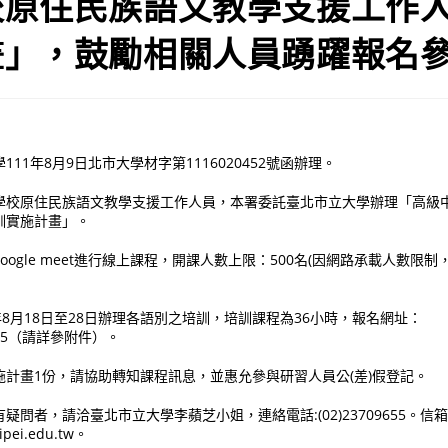
校原住民族語文教學支援工作
畫」，鼓勵相關人員踴躍報名
11年8月9日北市大學材字第1116020452號函辦理。
學校原住民族語文教學支援工作人員，本署委託臺北市立大學辦理「高級
訓實施計畫」。
oogle meet進行線上課程，開課人數上限：500名(因網路承載人數限
年8月18日至28日辦理各語別之培訓，培訓課程為36小時，報名網址：
4d8e95（請詳參附件）。
計畫1份，請協助轉知課程訊息，並惠允參與研習人員公(差)假登記。
問者，請洽臺北市立大學李蘋芝小姐，連絡電話:(02)23709655。信
ipei.edu.tw。