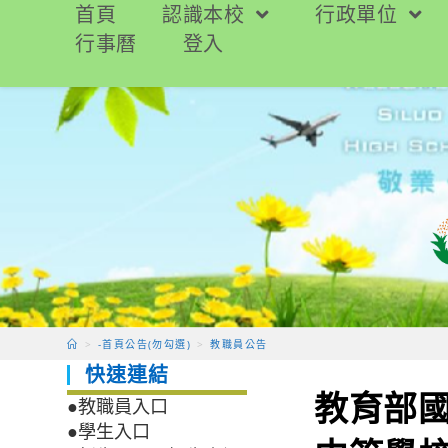
跳
首頁
認識本校
行政單位
轉
行事曆
登入
至
主
要
內
容
>
-首頁公告(勿勾選)
>
教職員公告
快速連結
教育部國
●教職員入口
●學生入口