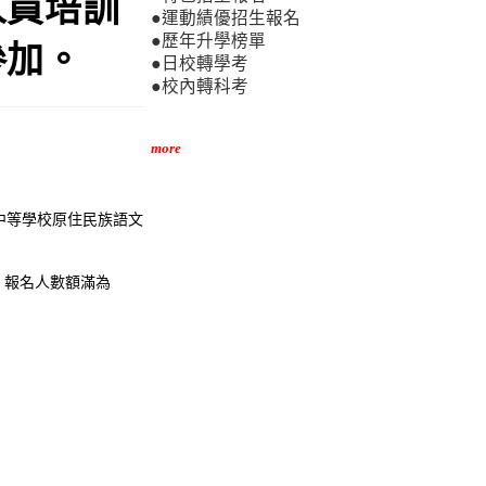
人員培訓
●運動績優招生報名
●歷年升學榜單
參加。
●日校轉學考
●校內轉科考
more
中等學校原住民族語文
制，報名人數額滿為
箱