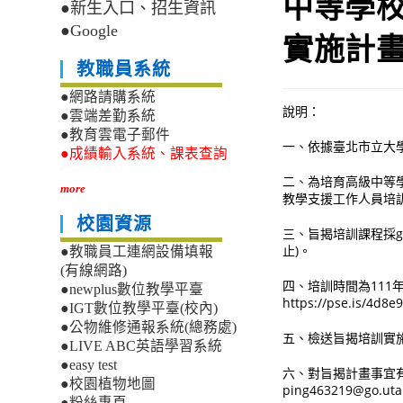
中等學
●新生入口、招生資訊
●Google
實施計
教職員系統
●網路請購系統
說明：
●雲端差勤系統
●教育雲電子郵件
一、依據臺北市立大學1
●成績輸入系統、課表查詢
二、為培育高級中等
more
教學支援工作人員培
校園資源
三、旨揭培訓課程採g
止)。
●教職員工連網設備填報
(有線網路)
四、培訓時間為111
●newplus數位教學平臺
https://pse.is/
●IGT數位教學平臺(校內)
●公物維修通報系統(總務處)
五、檢送旨揭培訓實施
●LIVE ABC英語學習系統
●easy test
六、對旨揭計畫事宜有疑
●校園植物地圖
ping463219@go.uta
●粉絲專頁