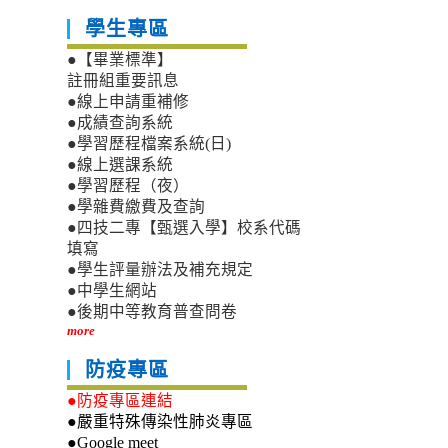
學生專區
●【畢業標準】
註冊組重要訊息
●線上申請重補修
●成績查詢系統
●學習歷程檔案系統(日)
●線上選課系統
●學習歷程（夜）
●學雜費繳費及查詢
●四技二專【甄選入學】校系代碼
填寫
●學生評量辦法及補充規定
●中學生網站
●後期中等教育普查問卷
more
防疫專區
●防疫專區連結
●嚴重特殊傳染性肺炎專區
●Google meet