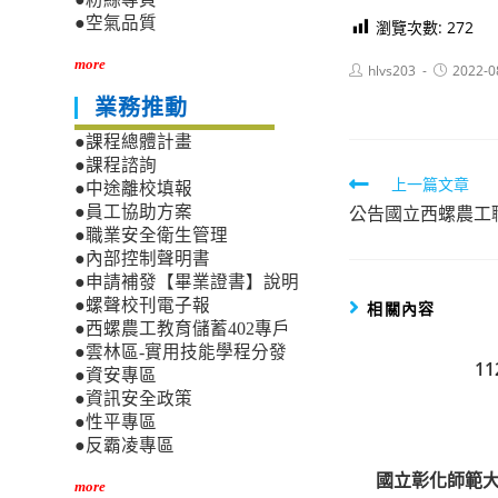
●空氣品質
瀏覽次數:
272
more
Post
Post
hlvs203
2022-0
author:
published:
業務推動
●課程總體計畫
●課程諮詢
Read
上一篇文章
●中途離校填報
公告國立西螺農工職
●員工協助方案
more
●職業安全衛生管理
articles
●內部控制聲明書
●申請補發【畢業證書】說明
●螺聲校刊電子報
相關內容
●西螺農工教育儲蓄402專戶
●雲林區-實用技能學程分發
1
●資安專區
●資訊安全政策
●性平專區
●反霸凌專區
國立彰化師範大
more