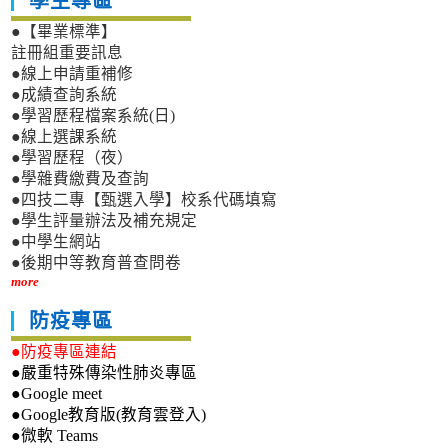
學生專區
●【畢業標準】
註冊組重要訊息
●線上申請重補修
●成績查詢系統
●學習歷程檔案系統(日)
●線上選課系統
●學習歷程（夜）
●學雜費繳費及查詢
●四技二專【甄選入學】校系代碼填寫
●學生評量辦法及補充規定
●中學生網站
●後期中等教育普查問卷
more
防疫專區
●防疫專區連結
●嚴重特殊傳染性肺炎專區
●Google meet
●Google教育版(教育雲登入)
●微軟 Teams