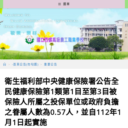
跳
選單
轉
至
主
要
內
容
>
-首頁公告(勿勾選)
>
重要公告
衛生福利部中央健康保險署公告全
民健康保險第1類第1目至第3目被
保險人所屬之投保單位或政府負擔
之眷屬人數為0.57人，並自112年1
月1日起實施