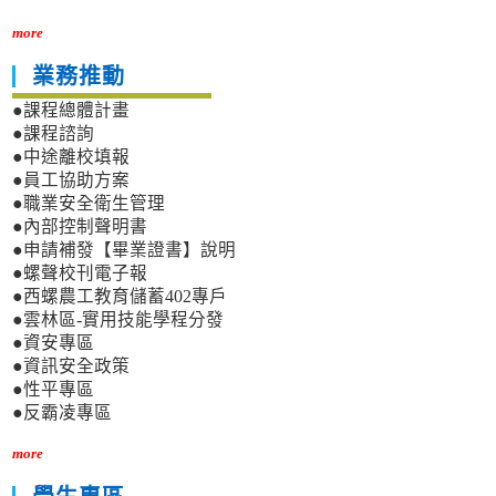
more
業務推動
●課程總體計畫
●課程諮詢
●中途離校填報
●員工協助方案
●職業安全衛生管理
●內部控制聲明書
●申請補發【畢業證書】說明
●螺聲校刊電子報
●西螺農工教育儲蓄402專戶
●雲林區-實用技能學程分發
●資安專區
●資訊安全政策
●性平專區
●反霸凌專區
more