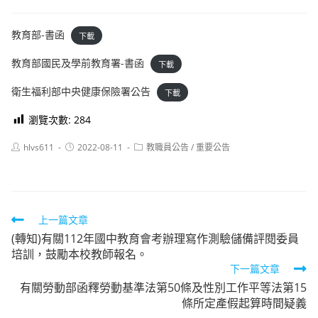
教育部-書函
下載
教育部國民及學前教育署-書函
下載
衛生福利部中央健康保險署公告
下載
瀏覽次數:
284
Post
Post
Post
hlvs611
2022-08-11
教職員公告
/
重要公告
author:
published:
category:
Read
上一篇文章
(轉知)有關112年國中教育會考辦理寫作測驗儲備評閱委員
more
培訓，鼓勵本校教師報名。
articles
下一篇文章
有關勞動部函釋勞動基準法第50條及性別工作平等法第15
條所定產假起算時間疑義