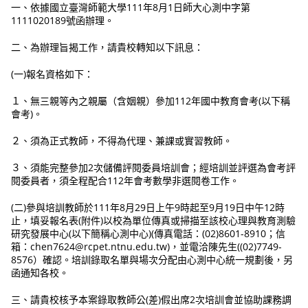
一、依據國立臺灣師範大學111年8月1日師大心測中字第
1111020189號函辦理。
二、為辦理旨揭工作，請貴校轉知以下訊息：
(一)報名資格如下：
１、無三親等內之親屬（含姻親）參加112年國中教育會考(以下稱
會考)。
２、須為正式教師，不得為代理、兼課或實習教師。
３、須能完整參加2次儲備評閱委員培訓會；經培訓並評選為會考評
閱委員者，須全程配合112年會考數學非選閱卷工作。
(二)參與培訓教師於111年8月29日上午9時起至9月19日中午12時
止，填妥報名表(附件)以校為單位傳真或掃描至該校心理與教育測驗
研究發展中心(以下簡稱心測中心)(傳真電話：(02)8601-8910；信
箱：chen7624@rcpet.ntnu.edu.tw)，並電洽陳先生((02)7749-
8576）確認。培訓錄取名單與場次分配由心測中心統一規劃後，另
函通知各校。
三、請貴校核予本案錄取教師公(差)假出席2次培訓會並協助課務調