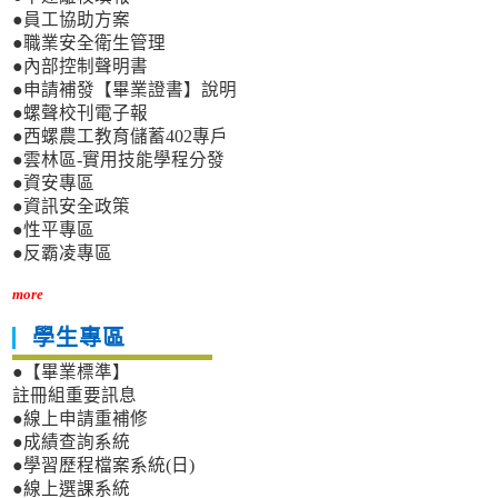
●員工協助方案
●職業安全衛生管理
●內部控制聲明書
●申請補發【畢業證書】說明
●螺聲校刊電子報
●西螺農工教育儲蓄402專戶
●雲林區-實用技能學程分發
●資安專區
●資訊安全政策
●性平專區
●反霸凌專區
more
學生專區
●【畢業標準】
註冊組重要訊息
●線上申請重補修
●成績查詢系統
●學習歷程檔案系統(日)
●線上選課系統