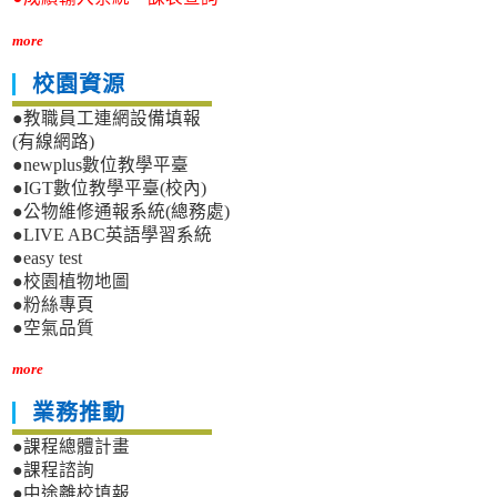
more
校園資源
●教職員工連網設備填報
(有線網路)
●newplus數位教學平臺
●IGT數位教學平臺(校內)
●公物維修通報系統(總務處)
●LIVE ABC英語學習系統
●easy test
●校園植物地圖
●粉絲專頁
●空氣品質
more
業務推動
●課程總體計畫
●課程諮詢
●中途離校填報