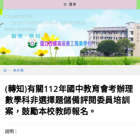
跳
選單
轉
至
主
要
內
容
>
未分類
(轉知)有關112年國中教育會考辦理
數學科非選擇題儲備評閱委員培訓
案，鼓勵本校教師報名。
說明：