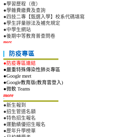
●學習歷程（夜）
●學雜費繳費及查詢
●四技二專【甄選入學】校系代碼填寫
●學生評量辦法及補充規定
●中學生網站
●後期中等教育普查問卷
more
防疫專區
●防疫專區連結
●嚴重特殊傳染性肺炎專區
●Google meet
●Google教育版(教育雲登入)
●微軟 Teams
新生專區
more
●新生報到
●招生管道名額
●特色招生報名
●運動績優招生報名
●歷年升學榜單