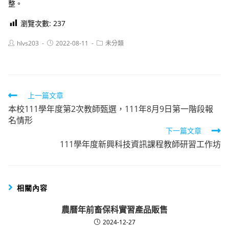
整。
瀏覽次數:
237
Post
Post
Post
hlvs203
2022-08-11
未分類
author:
published:
category:
Read
上一篇文章
本校111學年度第2次教師甄選，111年8月9日第一階段報
more
名情形
articles
下一篇文章
111學年度新興科技資訊課程教師研習工作坊
相關內容
農曆年前畜保科實習產品販售
2024-12-27