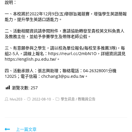
說明：
一、本校將於2022年12月9日(五)舉辦旨揭競賽，增強學生英語簡報
能力，提升學生英語口語能力。
二、活動相關資訊請參閱附件，惠請協助轉發至貴校英文科負責人
及教務主任，並給予參賽學生及帶隊老師公假。
三、有意願參與之學生，請以校為單位報名(每校至多推薦3隊)，每
組2-5人，請線上報名：https://reurl.cc/2mbN1O，詳細資訊請見
https://english.pu.edu.tw/。
四、活動承辦人：張志興助理；聯絡電話：04-26328001分機
12025；電子信箱：chchang3@pu.edu.tw。
瀏覽次數:
257
Post
Post
Post
hlvs203
2022-08-10
學生訊息
/
教職員公告
author:
published:
category:
Read
上一篇文章