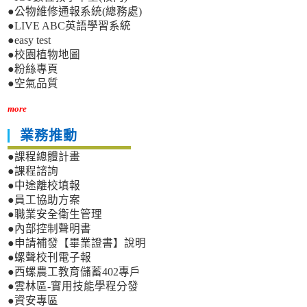
●公物維修通報系統(總務處)
●LIVE ABC英語學習系統
●easy test
●校園植物地圖
●粉絲專頁
●空氣品質
more
業務推動
●課程總體計畫
●課程諮詢
●中途離校填報
●員工協助方案
●職業安全衛生管理
●內部控制聲明書
●申請補發【畢業證書】說明
●螺聲校刊電子報
●西螺農工教育儲蓄402專戶
●雲林區-實用技能學程分發
●資安專區