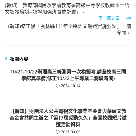
(轉知)「教育部國民及學前教育署高級中等學校教師本土語
more
文認證培訓─認證加強班實施計畫」。
articles
下一篇文章
(轉知)修正後「雲林縣111年全縣語文競賽實施要點」，請
參閱。
相關內容
10/21-10/22辦理高三統測第一次模擬考,請全校高三同
學認真準備(修正10/22上午專業二測驗時間)
2024-10-14
【轉知】財團法人公共電視文化事業基金會與華碩文教
基金會共同主辦之「第17屆感動久久」全國校園短片徵
選活動資料
2026-03-09