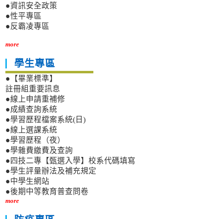
●資訊安全政策
●性平專區
●反霸凌專區
more
學生專區
●【畢業標準】
註冊組重要訊息
●線上申請重補修
●成績查詢系統
●學習歷程檔案系統(日)
●線上選課系統
●學習歷程（夜）
●學雜費繳費及查詢
●四技二專【甄選入學】校系代碼填寫
●學生評量辦法及補充規定
●中學生網站
●後期中等教育普查問卷
more