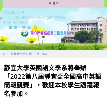
跳
選單
轉
至
主
要
內
容
>
-首頁公告(勿勾選)
>
學生訊息
靜宜大學英國語文學系將舉辦
「2022第八屆靜宜盃全國高中英語
簡報競賽」，歡迎本校學生踴躍報
名參加。