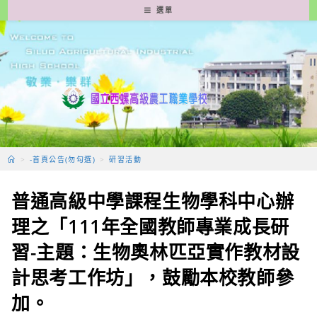
跳
選單
轉
至
主
要
內
容
>
-首頁公告(勿勾選)
>
研習活動
普通高級中學課程生物學科中心辦
理之「111年全國教師專業成長研
習-主題：生物奧林匹亞實作教材設
計思考工作坊」，鼓勵本校教師參
加。