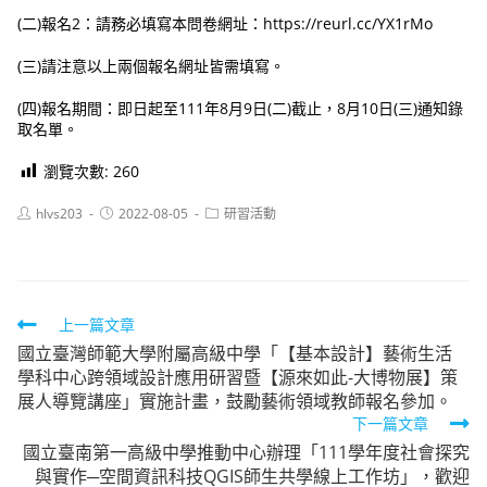
(二)報名2：請務必填寫本問卷網址：https://reurl.cc/YX1rMo
(三)請注意以上兩個報名網址皆需填寫。
(四)報名期間：即日起至111年8月9日(二)截止，8月10日(三)通知錄
取名單。
瀏覽次數:
260
Post
Post
Post
hlvs203
2022-08-05
研習活動
author:
published:
category:
Read
上一篇文章
國立臺灣師範大學附屬高級中學「【基本設計】藝術生活
more
學科中心跨領域設計應用研習暨【源來如此-大博物展】策
articles
展人導覽講座」實施計畫，鼓勵藝術領域教師報名參加。
下一篇文章
國立臺南第一高級中學推動中心辦理「111學年度社會探究
與實作─空間資訊科技QGIS師生共學線上工作坊」，歡迎