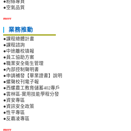
●粉絲專頁
●空氣品質
more
業務推動
●課程總體計畫
●課程諮詢
●中途離校填報
●員工協助方案
●職業安全衛生管理
●內部控制聲明書
●申請補發【畢業證書】說明
●螺聲校刊電子報
●西螺農工教育儲蓄402專戶
●雲林區-實用技能學程分發
●資安專區
●資訊安全政策
●性平專區
●反霸凌專區
more