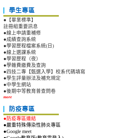
學生專區
●【畢業標準】
註冊組重要訊息
●線上申請重補修
●成績查詢系統
●學習歷程檔案系統(日)
●線上選課系統
●學習歷程（夜）
●學雜費繳費及查詢
●四技二專【甄選入學】校系代碼填寫
●學生評量辦法及補充規定
●中學生網站
●後期中等教育普查問卷
more
防疫專區
●防疫專區連結
●嚴重特殊傳染性肺炎專區
●Google meet
●Google教育版(教育雲登入)