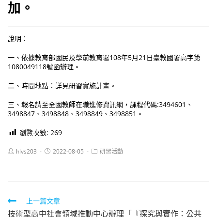
加。
說明：
一、依據教育部國民及學前教育署108年5月21日臺教國署高字第
1080049118號函辦理。
二、時間地點：詳見研習實施計畫。
三、報名請至全國教師在職進修資訊網，課程代碼:3494601、
3498847、3498848、3498849、3498851。
瀏覽次數:
269
Post
Post
Post
hlvs203
2022-08-05
研習活動
author:
published:
category:
Read
上一篇文章
技術型高中社會領域推動中心辦理「『探究與實作：公共
more