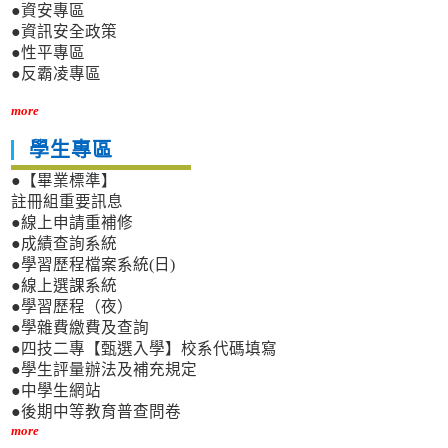
●資安專區
●資訊安全政策
●性平專區
●反霸凌專區
more
學生專區
●【畢業標準】
註冊組重要訊息
●線上申請重補修
●成績查詢系統
●學習歷程檔案系統(日)
●線上選課系統
●學習歷程（夜）
●學雜費繳費及查詢
●四技二專【甄選入學】校系代碼填寫
●學生評量辦法及補充規定
●中學生網站
●後期中等教育普查問卷
more