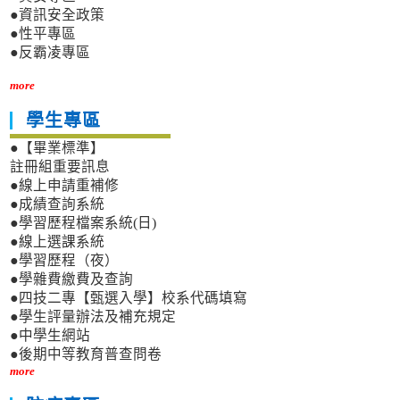
●資訊安全政策
●性平專區
●反霸凌專區
more
學生專區
●【畢業標準】
註冊組重要訊息
●線上申請重補修
●成績查詢系統
●學習歷程檔案系統(日)
●線上選課系統
●學習歷程（夜）
●學雜費繳費及查詢
●四技二專【甄選入學】校系代碼填寫
●學生評量辦法及補充規定
●中學生網站
●後期中等教育普查問卷
more