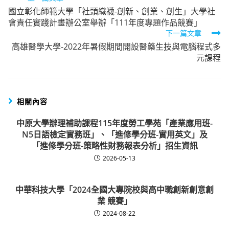
國立彰化師範大學「社頭織襪-創新、創業、創生」大學社
more
會責任實踐計畫辦公室舉辦「111年度專題作品競賽」
articles
下一篇文章
高雄醫學大學-2022年暑假期間開設醫藥生技與電腦程式多
元課程
相關內容
中原大學辦理補助課程115年度勞工學苑「產業應用班-
N5日語檢定實務班」、「進修學分班-實用英文」及
「進修學分班-策略性財務報表分析」招生資訊
2026-05-13
中華科技大學「2024全國大專院校與高中職創新創意創
業 競賽」
2024-08-22