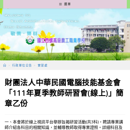
跳
選單
轉
至
主
要
內
容
>
行政單位公告
>
實習處
財團法人中華民國電腦技能基金會
「111年夏季教師研習會(線上)」簡
章乙份
一、本會將於線上視訊平台舉辦旨揭研習活動(共3科)，聘請專業講
師介紹各科目的相關知識，並輔導教師取得專業證照。詳細科目及