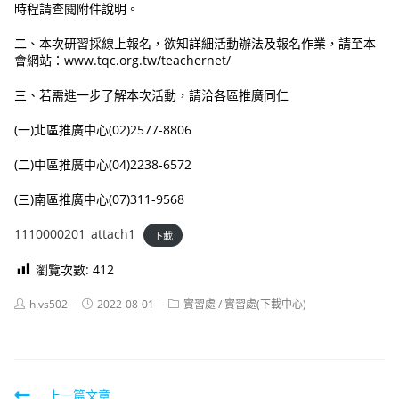
時程請查閱附件說明。
二、本次研習採線上報名，欲知詳細活動辦法及報名作業，請至本
會網站：www.tqc.org.tw/teachernet/
三、若需進一步了解本次活動，請洽各區推廣同仁
(一)北區推廣中心(02)2577-8806
(二)中區推廣中心(04)2238-6572
(三)南區推廣中心(07)311-9568
1110000201_attach1
下載
瀏覽次數:
412
Post
Post
Post
hlvs502
2022-08-01
實習處
/
實習處(下載中心)
author:
published:
category:
Read
上一篇文章