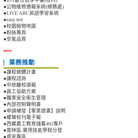
●IGT數位教學平臺(校內)
●公物維修通報系統(總務處)
●LIVE ABC英語學習系統
●easy test
●校園植物地圖
●粉絲專頁
●空氣品質
more
業務推動
●課程總體計畫
●課程諮詢
●中途離校填報
●員工協助方案
●職業安全衛生管理
●內部控制聲明書
●申請補發【畢業證書】說明
●螺聲校刊電子報
●西螺農工教育儲蓄402專戶
●雲林區-實用技能學程分發
●資安專區