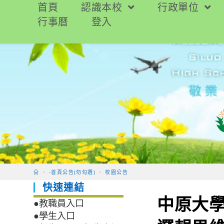
跳
首頁
認識本校
行政單位
轉
行事曆
登入
至
主
要
內
容
>
-首頁公告(勿勾選)
>
校園公告
快速連結
中原大學
●教職員入口
●學生入口