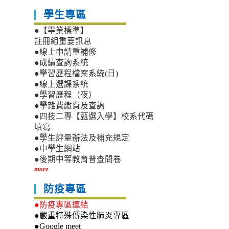
學生專區
●【畢業標準】
註冊組重要訊息
●線上申請重補修
●成績查詢系統
●學習歷程檔案系統(日)
●線上選課系統
●學習歷程（夜）
●學雜費繳費及查詢
●四技二專【甄選入學】校系代碼
填寫
●學生評量辦法及補充規定
●中學生網站
●後期中等教育普查問卷
more
防疫專區
●防疫專區連結
●嚴重特殊傳染性肺炎專區
●Google meet