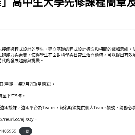
維」高中生大學先修課程簡章及
未接觸過程式設計的學生，建立基礎的程式設計概念和相關的邏輯思維，
思辨能力與素養，使得學生在面對科學與日常生活問題時，可以提出有效
時代的發展趨勢與挑戰。
3日(星期一)至7月7日(星期五)。
9時至下午5時。
步遠距授課，遠距平台為Teams，報名時須提供個人Teams帳號，請務必
eurl.cc/8jlXOy。
4405955
下載