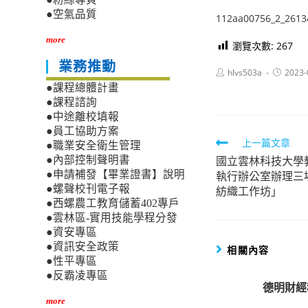
●空氣品質
112aa00756_2_2613
more
瀏覽次數:
267
業務推動
Post
Post
hlvs503a
2023-
author:
published
●課程總體計畫
●課程諮詢
●中途離校填報
●員工協助方案
Read
上一篇文章
●職業安全衛生管理
國立雲林科技大學
●內部控制聲明書
more
執行辦公室辦理三
●申請補發【畢業證書】說明
articles
●螺聲校刊電子報
紡織工作坊」
●西螺農工教育儲蓄402專戶
●雲林區-實用技能學程分發
●資安專區
●資訊安全政策
相關內容
●性平專區
●反霸凌專區
德明財經
more