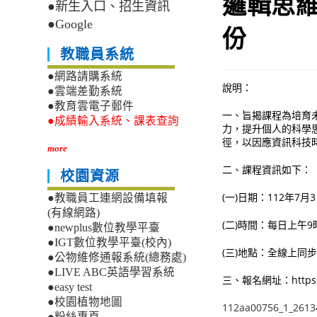
邏輯思
●新生入口、招生資訊
●Google
份
教職員系統
●網路請購系統
說明：
●雲端差勤系統
●教育雲電子郵件
一、旨揭課程為培育
●成績輸入系統、課表查詢
力，提升個人的科學
徑，以因應資訊科技
more
二、課程資訊如下：
校園資源
(一)日期：112年7月
●教職員工連網設備填報
(有線網路)
(二)時間：每日上午
●newplus數位教學平臺
●IGT數位教學平臺(校內)
(三)地點：全線上同
●公物維修通報系統(總務處)
●LIVE ABC英語學習系統
三、報名網址：https://r
●easy test
●校園植物地圖
112aa00756_1_2613
●粉絲專頁