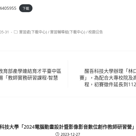
4405955
下載
Post
05-31
實習處(下載中心)
/
實習輔導組(下載中心)
/
校園公告
:
category:
教育部產學連結育才平臺中區
醒吾科技大學辦理「林
場「教師實務研習課程-智慧
賽」，為配合大專校院及
程，初賽徵件延長到112
科技大學「2024電腦動畫設計暨影像影音數位創作教師研習營
2023-12-27