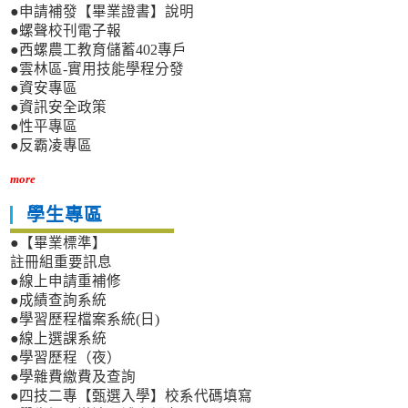
●申請補發【畢業證書】說明
●螺聲校刊電子報
●西螺農工教育儲蓄402專戶
●雲林區-實用技能學程分發
●資安專區
●資訊安全政策
●性平專區
●反霸凌專區
more
學生專區
●【畢業標準】
註冊組重要訊息
●線上申請重補修
●成績查詢系統
●學習歷程檔案系統(日)
●線上選課系統
●學習歷程（夜）
●學雜費繳費及查詢
●四技二專【甄選入學】校系代碼填寫