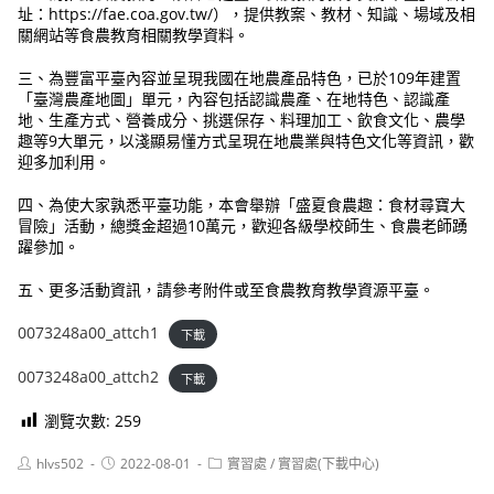
址：https://fae.coa.gov.tw/），提供教案、教材、知識、場域及相
關網站等食農教育相關教學資料。
三、為豐富平臺內容並呈現我國在地農產品特色，已於109年建置
「臺灣農產地圖」單元，內容包括認識農產、在地特色、認識產
地、生產方式、營養成分、挑選保存、料理加工、飲食文化、農學
趣等9大單元，以淺顯易懂方式呈現在地農業與特色文化等資訊，歡
迎多加利用。
四、為使大家孰悉平臺功能，本會舉辦「盛夏食農趣：食材尋寶大
冒險」活動，總獎金超過10萬元，歡迎各級學校師生、食農老師踴
躍參加。
五、更多活動資訊，請參考附件或至食農教育教學資源平臺。
0073248a00_attch1
下載
0073248a00_attch2
下載
瀏覽次數:
259
Post
Post
Post
hlvs502
2022-08-01
實習處
/
實習處(下載中心)
author:
published:
category: