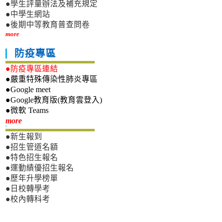
●學生評量辦法及補充規定
●中學生網站
●後期中等教育普查問卷
more
防疫專區
●防疫專區連結
●嚴重特殊傳染性肺炎專區
●Google meet
●Google教育版(教育雲登入)
●微軟 Teams
新生專區
more
●新生報到
●招生管道名額
●特色招生報名
●運動績優招生報名
●歷年升學榜單
●日校轉學考
●校內轉科考