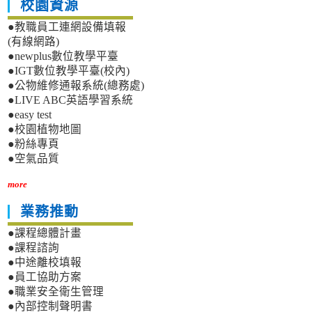
校園資源
●教職員工連網設備填報
(有線網路)
●newplus數位教學平臺
●IGT數位教學平臺(校內)
●公物維修通報系統(總務處)
●LIVE ABC英語學習系統
●easy test
●校園植物地圖
●粉絲專頁
●空氣品質
more
業務推動
●課程總體計畫
●課程諮詢
●中途離校填報
●員工協助方案
●職業安全衛生管理
●內部控制聲明書