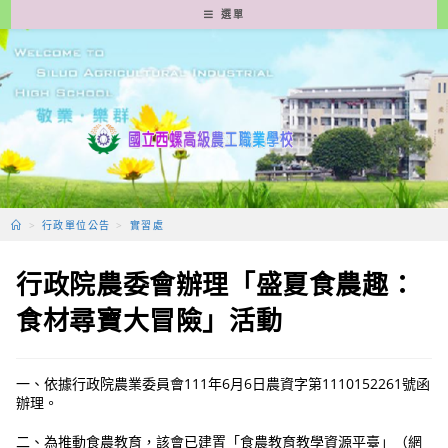
跳
選單
轉
至
主
要
內
容
>
行政單位公告
>
實習處
行政院農委會辦理「盛夏食農趣：
食材尋寶大冒險」活動
一、依據行政院農業委員會111年6月6日農資字第1110152261號函
辦理。
二、為推動食農教育，該會已建置「食農教育教學資源平臺」（網