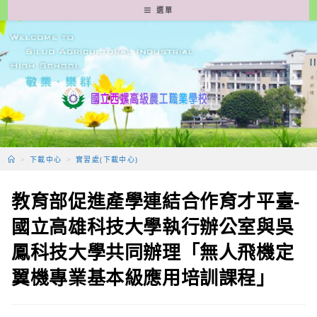
跳
選單
轉
至
主
要
內
容
>
下載中心
>
實習處(下載中心)
教育部促進產學連結合作育才平臺-
國立高雄科技大學執行辦公室與吳
鳳科技大學共同辦理「無人飛機定
翼機專業基本級應用培訓課程」