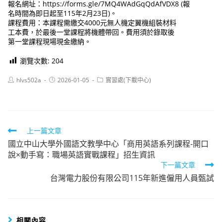
報名網址：https://forms.gle/7MQ4WAdGqQdAfVDX8 (報
名時間為即日起至115年2月23日)。
課程費用：本課程需繳交4000元無人機定翼機組裝材料
工本費，於最後一堂課程將機體帶回。費用須於錄取後
第一堂課程現場現金繳納。
瀏覽次數:
204
Post
Post
Post
hlvs502a
2026-01-05
實習處(下載中心)
author:
published:
category:
Read
上一篇文章
國立中山大學外國語文教學中心「商用英語系列課程-開口
more
說×動手寫：職場英語實戰課程」招生資訊
articles
下一篇文章
台灣電力股份有限公司115年新進僱用人員甄試
相關內容