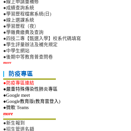
●線上申請重補修
●成績查詢系統
●學習歷程檔案系統(日)
●線上選課系統
●學習歷程（夜）
●學雜費繳費及查詢
●四技二專【甄選入學】校系代碼填寫
●學生評量辦法及補充規定
●中學生網站
●後期中等教育普查問卷
more
防疫專區
●防疫專區連結
●嚴重特殊傳染性肺炎專區
●Google meet
●Google教育版(教育雲登入)
●微軟 Teams
新生專區
more
●新生報到
●招生管道名額