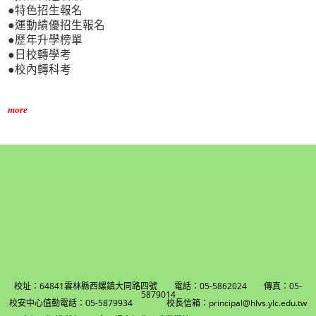
●特色招生報名
●運動績優招生報名
●歷年升學榜單
●日校轉學考
●校內轉科考
more
校址：64841雲林縣西螺鎮大同路四號 電話：05-5862024 傳真：05-
5879014
校安中心值勤電話：05-5879934 校長信箱：principal@hlvs.ylc.edu.tw