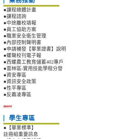
業務推動
●課程總體計畫
●課程諮詢
●中途離校填報
●員工協助方案
●職業安全衛生管理
●內部控制聲明書
●申請補發【畢業證書】說明
●螺聲校刊電子報
●西螺農工教育儲蓄402專戶
●雲林區-實用技能學程分發
●資安專區
●資訊安全政策
●性平專區
●反霸凌專區
more
學生專區
●【畢業標準】
註冊組重要訊息