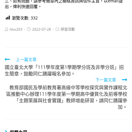
三、如有問題，請參考簡章內之聯絡資訊與信件主旨，以email提
出，俾利快速回覆。
瀏覽次數:
332
Post
Post
Post
hlvs203
2022-07-28
研習活動
author:
published:
category:
Read
上一篇文章
國立臺北大學「111學年度第1學期學分班及非學分班」招
more
生簡章，鼓勵同仁踴躍報名參加。
articles
下一篇文章
教育部國民及學前教育署高級中等學校探究與實作課程北
區推動中心辦理111學年度第一學期高中優質化及前導學校
「主題策展與社會實踐」教師增能研習，請同仁踴躍參
加。