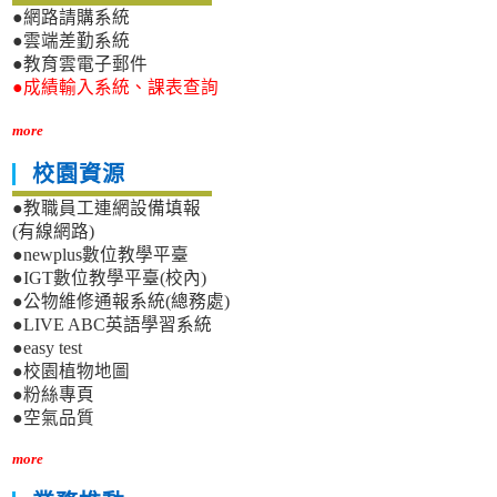
●網路請購系統
●雲端差勤系統
●教育雲電子郵件
●成績輸入系統、課表查詢
more
校園資源
●教職員工連網設備填報
(有線網路)
●newplus數位教學平臺
●IGT數位教學平臺(校內)
●公物維修通報系統(總務處)
●LIVE ABC英語學習系統
●easy test
●校園植物地圖
●粉絲專頁
●空氣品質
more