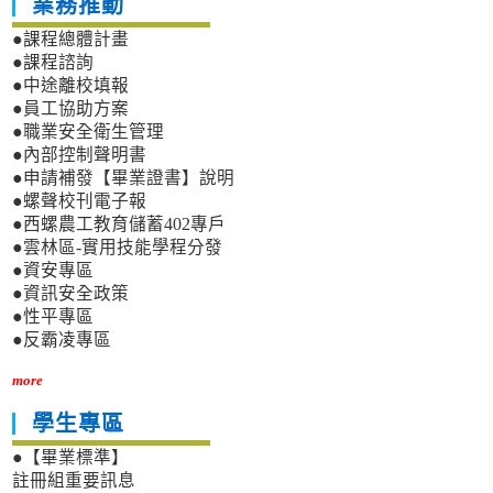
業務推動
●課程總體計畫
●課程諮詢
●中途離校填報
●員工協助方案
●職業安全衛生管理
●內部控制聲明書
●申請補發【畢業證書】說明
●螺聲校刊電子報
●西螺農工教育儲蓄402專戶
●雲林區-實用技能學程分發
●資安專區
●資訊安全政策
●性平專區
●反霸凌專區
more
學生專區
●【畢業標準】
註冊組重要訊息