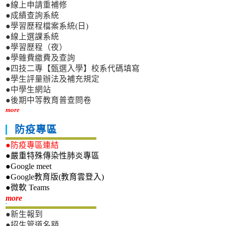
●線上申請重補修
●成績查詢系統
●學習歷程檔案系統(日)
●線上選課系統
●學習歷程（夜）
●學雜費繳費及查詢
●四技二專【甄選入學】校系代碼填寫
●學生評量辦法及補充規定
●中學生網站
●後期中等教育普查問卷
more
防疫專區
●防疫專區連結
●嚴重特殊傳染性肺炎專區
●Google meet
●Google教育版(教育雲登入)
●微軟 Teams
新生專區
more
●新生報到
●招生管道名額