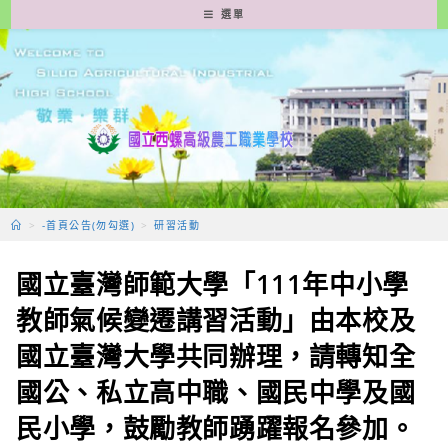
跳
選單
轉
至
主
要
內
容
>
-首頁公告(勿勾選)
>
研習活動
國立臺灣師範大學「111年中小學
教師氣候變遷講習活動」由本校及
國立臺灣大學共同辦理，請轉知全
國公、私立高中職、國民中學及國
民小學，鼓勵教師踴躍報名參加。