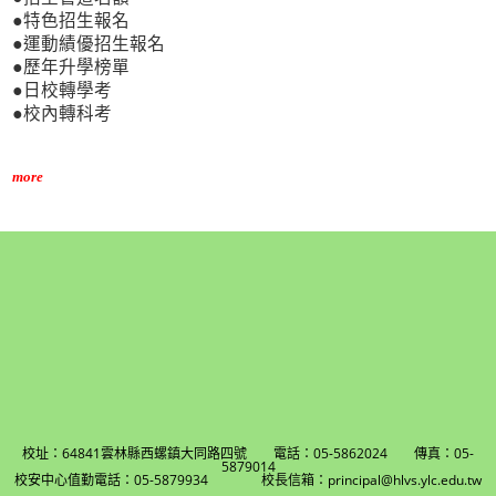
●特色招生報名
●運動績優招生報名
●歷年升學榜單
●日校轉學考
●校內轉科考
more
校址：64841雲林縣西螺鎮大同路四號 電話：05-5862024 傳真：05-
5879014
校安中心值勤電話：05-5879934 校長信箱：principal@hlvs.ylc.edu.tw