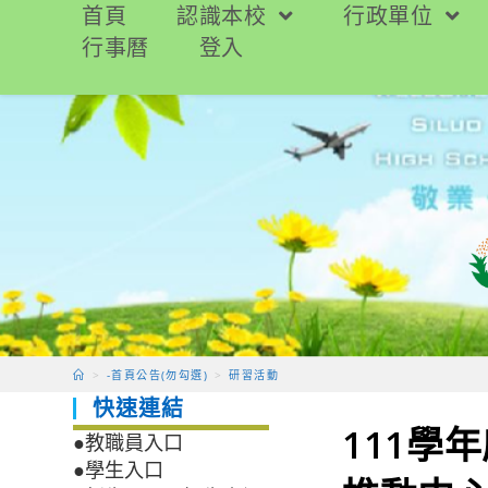
跳
首頁
認識本校
行政單位
轉
行事曆
登入
至
主
要
內
容
>
-首頁公告(勿勾選)
>
研習活動
快速連結
111學
●教職員入口
●學生入口