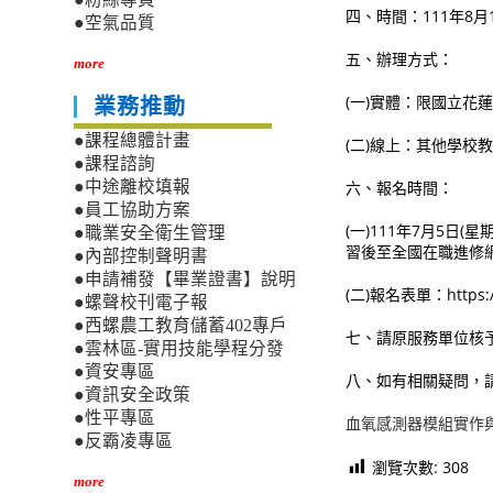
四、時間：111年8月
●空氣品質
五、辦理方式：
more
(一)實體：限國立花
業務推動
●課程總體計畫
(二)線上：其他學校
●課程諮詢
六、報名時間：
●中途離校填報
●員工協助方案
(一)111年7月5日
●職業安全衛生管理
習後至全國在職進修
●內部控制聲明書
●申請補發【畢業證書】說明
(二)報名表單：https://
●螺聲校刊電子報
●西螺農工教育儲蓄402專戶
七、請原服務單位核予
●雲林區-實用技能學程分發
●資安專區
八、如有相關疑問，請洽
●資訊安全政策
●性平專區
血氧感測器模組實作
●反霸凌專區
瀏覽次數:
308
more