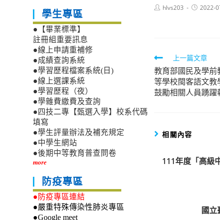
Post
Post
hlvs203
2022-0
學生專區
author:
published:
●【畢業標準】
註冊組重要訊息
●線上申請重補修
Read
上一篇文章
●成績查詢系統
教育部國民及學前
more
●學習歷程檔案系統(日)
等學校閩客語文教
●線上選課系統
articles
鼓勵相關人員踴躍
●學習歷程（夜）
●學雜費繳費及查詢
●四技二專【甄選入學】校系代碼
填寫
●學生評量辦法及補充規定
相關內容
●中學生網站
●後期中等教育普查問卷
111年度「高
more
防疫專區
●防疫專區連結
●嚴重特殊傳染性肺炎專區
國立
●Google meet