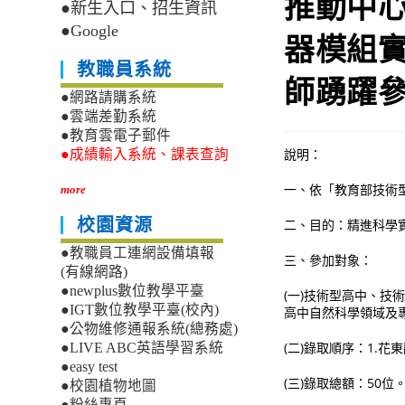
推動中心
●新生入口、招生資訊
●Google
器模組
教職員系統
師踴躍
●網路請購系統
●雲端差勤系統
●教育雲電子郵件
說明：
●成績輸入系統、課表查詢
一、依「教育部技術
more
校園資源
二、目的：精進科學實
●教職員工連網設備填報
三、參加對象：
(有線網路)
●newplus數位教學平臺
(一)技術型高中、
●IGT數位教學平臺(校內)
高中自然科學領域及
●公物維修通報系統(總務處)
(二)錄取順序：1.花
●LIVE ABC英語學習系統
●easy test
(三)錄取總額：50位
●校園植物地圖
●粉絲專頁