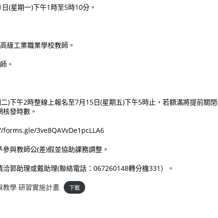
1日(星期一)下午1時至5時10分。
蓮高級工業職業學校教師。
教師。
(星期二)下午2時整線上報名至7月15日(星期五)下午5時止，若額滿將提前
網核發時數。
forms.gle/3ve8QAVvDe1pcLLA6
參與教師公(差)假並協助課務調整。
郭助理或戴助理(聯絡電話：067260148轉分機331）。
與教學 研習實施計畫
下載