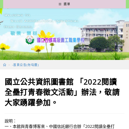
跳
選單
轉
至
主
要
內
容
>
-首頁公告(勿勾選)
國立公共資訊圖書館 「2022閱讀
全壘打青春徵文活動」辦法，敬請
大家踴躍參加。
說明：
一、本館與青春博客來、中國信託銀行合辦「2022閱讀全壘打