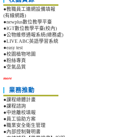
●教職員工連網設備填報
(有線網路)
●newplus數位教學平臺
●IGT數位教學平臺(校內)
●公物維修通報系統(總務處)
●LIVE ABC英語學習系統
●easy test
●校園植物地圖
●粉絲專頁
●空氣品質
more
業務推動
●課程總體計畫
●課程諮詢
●中途離校填報
●員工協助方案
●職業安全衛生管理
●內部控制聲明書