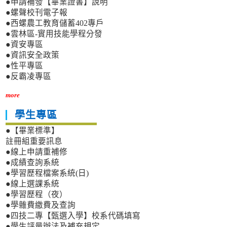
●申請補發【畢業證書】說明
●螺聲校刊電子報
●西螺農工教育儲蓄402專戶
●雲林區-實用技能學程分發
●資安專區
●資訊安全政策
●性平專區
●反霸凌專區
more
學生專區
●【畢業標準】
註冊組重要訊息
●線上申請重補修
●成績查詢系統
●學習歷程檔案系統(日)
●線上選課系統
●學習歷程（夜）
●學雜費繳費及查詢
●四技二專【甄選入學】校系代碼填寫
●學生評量辦法及補充規定