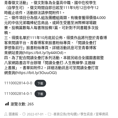
青春徵文活動」，徵文對象為全臺高中職、國中在校學生
（自學生可），徵文時間自即日起至111年9月12日中午12
時截止收件，活動辦法請參閱附件1。
二、徵件項目分為個人組及團體組兩類，有機會獲得價值4,000
元的中信兄弟職棒紀念商品，或師生受邀至洲際棒球場觀
賽。投稿篇數每人每書限投稿1篇，可針對不同書籍多次投
稿。
三、得獎名單於111年10月底前公佈，得獎作品將刊登於青春博
客來閱讀平台、青春博客來臉書粉絲專頁、「閱讀全壘打
夢想象前行」臉書粉絲專頁。詳細活動訊息可至青春博客
來網站查詢(https://bit.ly/3y44XOd)。
四、為了配合閱讀全壘打系列活動，本館另結合全國圖書館暨
八家網路書店平台辦理「閱讀全壘打-人生教練學-主題線
上書展」，書單如附件2，詳細活動訊息可至閱讀全壘打官
網查詢(https://bit.ly/3OuuOGl)
1110002814-0-0
下載
1110002814-0-1
下載
瀏覽次數:
265
Post
Post
Post
圖書館
2022-07-01
-首頁公告(勿勾選)
/
學生訊息
/
宣導資訊
author:
published:
category: