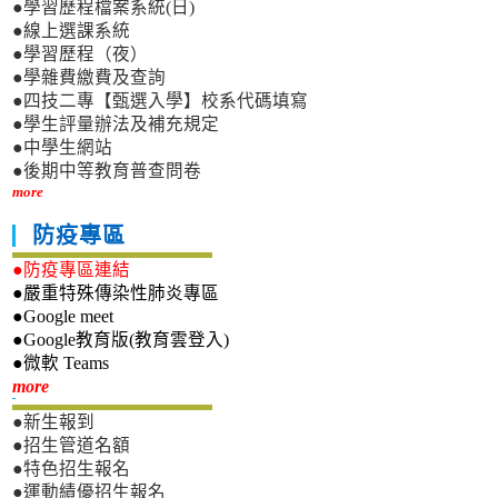
●學習歷程檔案系統(日)
●線上選課系統
●學習歷程（夜）
●學雜費繳費及查詢
●四技二專【甄選入學】校系代碼填寫
●學生評量辦法及補充規定
●中學生網站
●後期中等教育普查問卷
more
防疫專區
●防疫專區連結
●嚴重特殊傳染性肺炎專區
●Google meet
●Google教育版(教育雲登入)
●微軟 Teams
新生專區
more
●新生報到
●招生管道名額
●特色招生報名
●運動績優招生報名