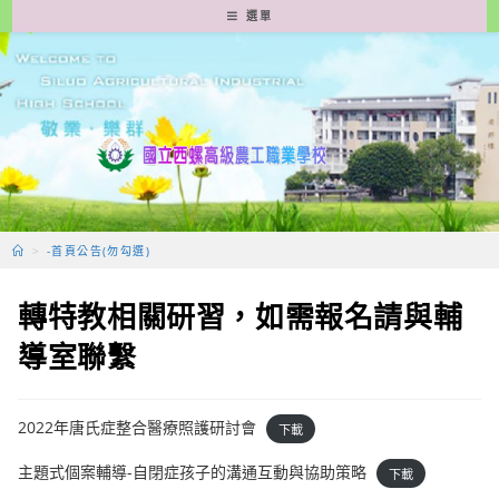
跳
選單
轉
至
主
要
內
容
>
-首頁公告(勿勾選)
轉特教相關研習，如需報名請與輔
導室聯繫
2022年唐氏症整合醫療照護研討會
下載
主題式個案輔導-自閉症孩子的溝通互動與協助策略
下載