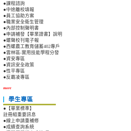
●課程諮詢
●中途離校填報
●員工協助方案
●職業安全衛生管理
●內部控制聲明書
●申請補發【畢業證書】說明
●螺聲校刊電子報
●西螺農工教育儲蓄402專戶
●雲林區-實用技能學程分發
●資安專區
●資訊安全政策
●性平專區
●反霸凌專區
more
學生專區
●【畢業標準】
註冊組重要訊息
●線上申請重補修
●成績查詢系統