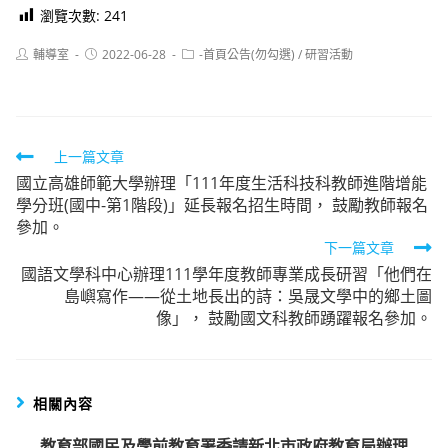
瀏覽次數:
241
Post
Post
Post
輔導室
2022-06-28
-首頁公告(勿勾選)
/
研習活動
author:
published:
category:
Read
上一篇文章
國立高雄師範大學辦理「111年度生活科技科教師進階增能
more
學分班(國中-第1階段)」延長報名招生時間， 鼓勵教師報名
articles
參加。
下一篇文章
國語文學科中心辦理111學年度教師專業成長研習「他們在
島嶼寫作——從土地長出的詩：吳晟文學中的鄉土圖
像」， 鼓勵國文科教師踴躍報名參加。
相關內容
教育部國民及學前教育署委請新北市政府教育局辦理