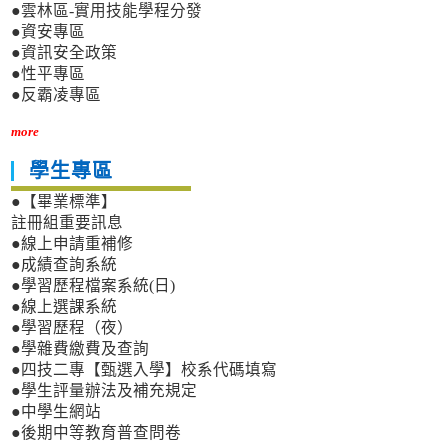
●雲林區-實用技能學程分發
●資安專區
●資訊安全政策
●性平專區
●反霸凌專區
more
學生專區
●【畢業標準】
註冊組重要訊息
●線上申請重補修
●成績查詢系統
●學習歷程檔案系統(日)
●線上選課系統
●學習歷程（夜）
●學雜費繳費及查詢
●四技二專【甄選入學】校系代碼填寫
●學生評量辦法及補充規定
●中學生網站
●後期中等教育普查問卷