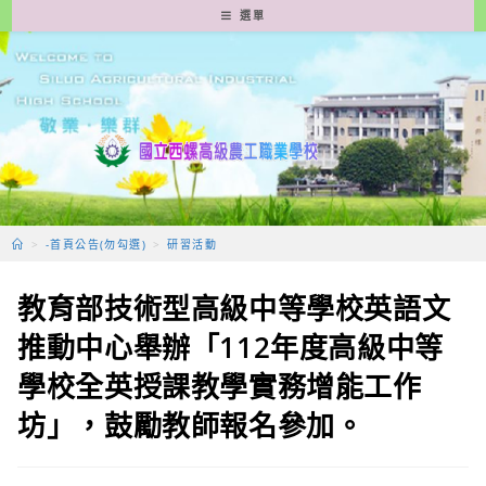
跳
選單
轉
至
主
要
內
容
>
-首頁公告(勿勾選)
>
研習活動
教育部技術型高級中等學校英語文
推動中心舉辦「112年度高級中等
學校全英授課教學實務增能工作
坊」，鼓勵教師報名參加。