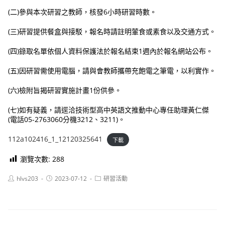
(二)參與本次研習之教師，核發6小時研習時數。
(三)研習提供餐盒與接駁，報名時請註明葷食或素食以及交通方式。
(四)錄取名單依個人資料保護法於報名結束1週內於報名網站公布。
(五)因研習需使用電腦，請與會教師攜帶充飽電之筆電，以利實作。
(六)檢附旨揭研習實施計畫1份供參。
(七)如有疑義，請逕洽技術型高中英語文推動中心專任助理黃仁傑
(電話05-2763060分機3212、3211)。
112a102416_1_12120325641
下載
瀏覽次數:
288
Post
Post
Post
hlvs203
2023-07-12
研習活動
author:
published:
category: