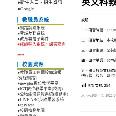
英文科
●新生入口、招生資訊
●Google
教職員系統
說明：
●網路請購系統
一、研習時間：111年7
●雲端差勤系統
●教育雲電子郵件
二、研習地點：本校
●成績輸入系統、課表查詢
三、研習主題：全英
more
四、研習講師：台中
校園資源
五、請貴校英文科教師於1
●教職員工連網設備填報
進行線上報名，研習代碼
(有線網路)
●newplus數位教學平臺
瀏覽次數:
254
●IGT數位教學平臺(校內)
●公物維修通報系統(總務處)
Post
Post
hlvs203
2022-0
author:
published:
●LIVE ABC英語學習系統
●easy test
●校園植物地圖
●粉絲專頁