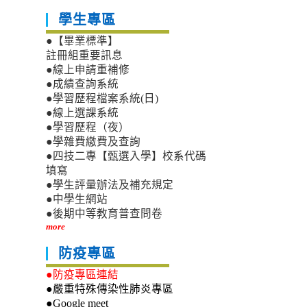
學生專區
●【畢業標準】
註冊組重要訊息
●線上申請重補修
●成績查詢系統
●學習歷程檔案系統(日)
●線上選課系統
●學習歷程（夜）
●學雜費繳費及查詢
●四技二專【甄選入學】校系代碼
填寫
●學生評量辦法及補充規定
●中學生網站
●後期中等教育普查問卷
more
防疫專區
●防疫專區連結
●嚴重特殊傳染性肺炎專區
●Google meet