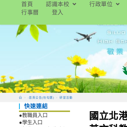
跳
首頁
認識本校
行政單位
轉
行事曆
登入
至
主
要
內
容
>
-首頁公告(勿勾選)
>
研習活動
快速連結
國立北
●教職員入口
●學生入口