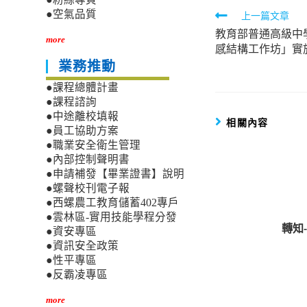
Read
●空氣品質
上一篇文章
教育部普通高級中
more
more
感結構工作坊」實
articles
業務推動
●課程總體計畫
●課程諮詢
●中途離校填報
相關內容
●員工協助方案
●職業安全衛生管理
●內部控制聲明書
●申請補發【畢業證書】說明
●螺聲校刊電子報
●西螺農工教育儲蓄402專戶
●雲林區-實用技能學程分發
轉知
●資安專區
●資訊安全政策
●性平專區
●反霸凌專區
more