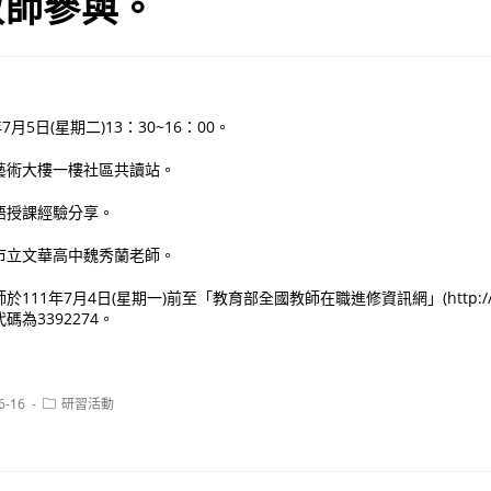
教師參與。
月5日(星期二)13：30~16：00。
藝術大樓一樓社區共讀站。
語授課經驗分享。
市立文華高中魏秀蘭老師。
11年7月4日(星期一)前至「教育部全國教師在職進修資訊網」(http:// inser
為3392274。
Post
6-16
研習活動
category: