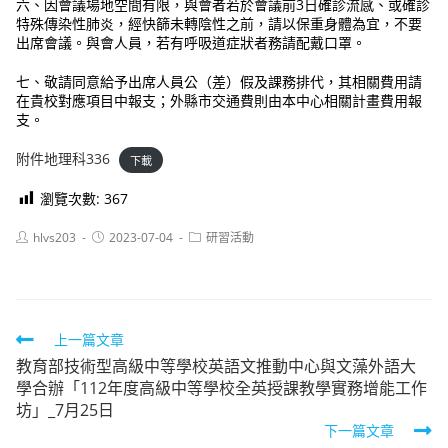
六、因會議場地空間有限，與會者若於會議前3日確診流感、或確診
特殊傳染性肺炎，經快篩未轉陰性之前，請以保重身體為宜，不要
出席會議。與會人員，若有呼吸道症狀者務請配戴口罩。
七、敬請同意給予出席人員公（差）假及課務排代，其相關費用請
在貴校對應項目中報支；外縣市交通費則由本中心相關計畫費用報
支。
附件地理科336
下載
瀏覽次數:
367
Post
Post
Post
hlvs203
2023-07-04
研習活動
author:
published:
category:
Read
上一篇文章
教育部技術型高級中等學校英語文推動中心與文藻外語大
more
學合辦「112年度高級中等學校全英授課教學實務增能工作
articles
坊」_7月25日
下一篇文章