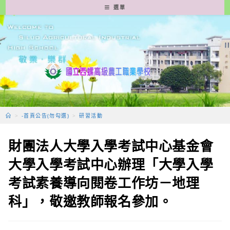
跳
選單
轉
至
主
要
內
容
>
-首頁公告(勿勾選)
>
研習活動
財團法人大學入學考試中心基金會
大學入學考試中心辦理「大學入學
考試素養導向閱卷工作坊－地理
科」，敬邀教師報名參加。