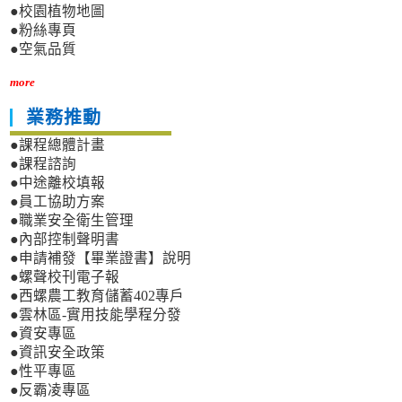
●校園植物地圖
●粉絲專頁
●空氣品質
more
業務推動
●課程總體計畫
●課程諮詢
●中途離校填報
●員工協助方案
●職業安全衛生管理
●內部控制聲明書
●申請補發【畢業證書】說明
●螺聲校刊電子報
●西螺農工教育儲蓄402專戶
●雲林區-實用技能學程分發
●資安專區
●資訊安全政策
●性平專區
●反霸凌專區