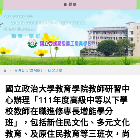
跳
選單
轉
至
主
要
內
容
>
-首頁公告(勿勾選)
>
研習活動
國立政治大學教育學院教師研習中
心辦理「111年度高級中等以下學
校教師在職進修專長增能學分
班」，包括新住民文化、多元文化
教育、及原住民教育等三班次，尚