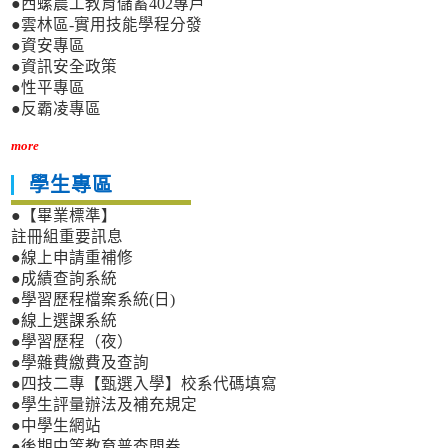
●西螺農工教育儲蓄402專戶
●雲林區-實用技能學程分發
●資安專區
●資訊安全政策
●性平專區
●反霸凌專區
more
學生專區
●【畢業標準】
註冊組重要訊息
●線上申請重補修
●成績查詢系統
●學習歷程檔案系統(日)
●線上選課系統
●學習歷程（夜）
●學雜費繳費及查詢
●四技二專【甄選入學】校系代碼填寫
●學生評量辦法及補充規定
●中學生網站
●後期中等教育普查問卷