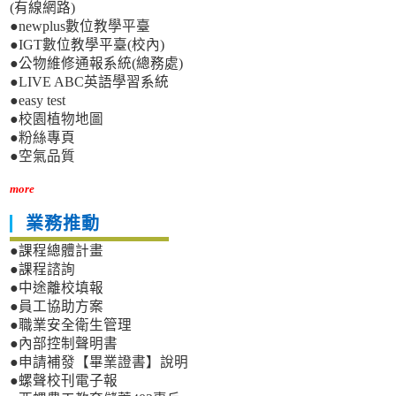
(有線網路)
●newplus數位教學平臺
●IGT數位教學平臺(校內)
●公物維修通報系統(總務處)
●LIVE ABC英語學習系統
●easy test
●校園植物地圖
●粉絲專頁
●空氣品質
more
業務推動
●課程總體計畫
●課程諮詢
●中途離校填報
●員工協助方案
●職業安全衛生管理
●內部控制聲明書
●申請補發【畢業證書】說明
●螺聲校刊電子報