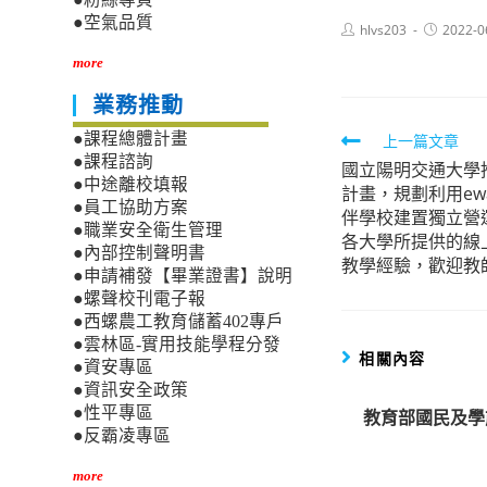
●空氣品質
Post
Post
hlvs203
2022-0
author:
published:
more
業務推動
Read
●課程總體計畫
上一篇文章
●課程諮詢
國立陽明交通大學
more
●中途離校填報
計畫，規劃利用ew
articles
●員工協助方案
伴學校建置獨立營
●職業安全衛生管理
各大學所提供的線
●內部控制聲明書
教學經驗，歡迎教
●申請補發【畢業證書】說明
●螺聲校刊電子報
●西螺農工教育儲蓄402專戶
●雲林區-實用技能學程分發
相關內容
●資安專區
●資訊安全政策
●性平專區
教育部國民及學
●反霸凌專區
more