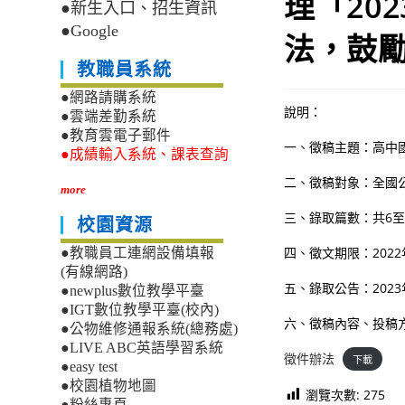
理「20
●新生入口、招生資訊
●Google
法，鼓
教職員系統
●網路請購系統
說明：
●雲端差勤系統
●教育雲電子郵件
一、徵稿主題：高中
●成績輸入系統、課表查詢
二、徵稿對象：全國
more
三、錄取篇數：共6
校園資源
四、徵文期限：2022
●教職員工連網設備填報
(有線網路)
五、錄取公告：202
●newplus數位教學平臺
●IGT數位教學平臺(校內)
六、徵稿內容、投稿
●公物維修通報系統(總務處)
●LIVE ABC英語學習系統
徵件辦法
下載
●easy test
●校園植物地圖
瀏覽次數:
275
●粉絲專頁