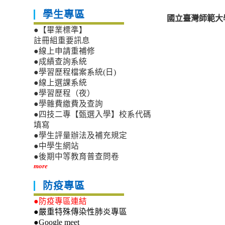
學生專區
國立臺灣師範大學
●【畢業標準】
註冊組重要訊息
●線上申請重補修
●成績查詢系統
●學習歷程檔案系統(日)
●線上選課系統
●學習歷程（夜）
●學雜費繳費及查詢
●四技二專【甄選入學】校系代碼
填寫
●學生評量辦法及補充規定
●中學生網站
●後期中等教育普查問卷
more
防疫專區
●防疫專區連結
●嚴重特殊傳染性肺炎專區
●Google meet