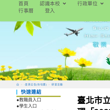
跳
首頁
認識本校
行政單位
轉
行事曆
登入
至
主
要
內
容
>
-首頁公告(勿勾選)
>
研習活動
快速連結
臺北市
●教職員入口
●學生入口