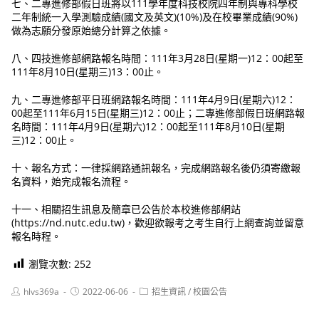
七、二專進修部假日班將以111學年度科技校院四年制與專科學校
二年制統一入學測驗成績(國文及英文)(10%)及在校畢業成績(90%)
做為志願分發原始總分計算之依據。
八、四技進修部網路報名時間：111年3月28日(星期一)12：00起至
111年8月10日(星期三)13：00止。
九、二專進修部平日班網路報名時間：111年4月9日(星期六)12：
00起至111年6月15日(星期三)12：00止；二專進修部假日班網路報
名時間：111年4月9日(星期六)12：00起至111年8月10日(星期
三)12：00止。
十、報名方式：一律採網路通訊報名，完成網路報名後仍須寄繳報
名資料，始完成報名流程。
十一、相關招生訊息及簡章已公告於本校進修部網站
(https://nd.nutc.edu.tw)，歡迎欲報考之考生自行上網查詢並留意
報名時程。
瀏覽次數:
252
Post
Post
Post
hlvs369a
2022-06-06
招生資訊
/
校園公告
author:
published:
category: