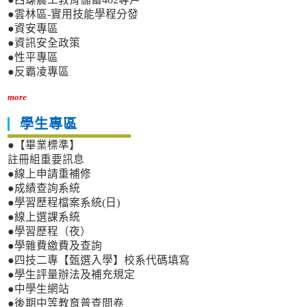
●雲林區-實用技能學程分發
●資安專區
●資訊安全政策
●性平專區
●反霸凌專區
more
學生專區
●【畢業標準】
註冊組重要訊息
●線上申請重補修
●成績查詢系統
●學習歷程檔案系統(日)
●線上選課系統
●學習歷程（夜）
●學雜費繳費及查詢
●四技二專【甄選入學】校系代碼填寫
●學生評量辦法及補充規定
●中學生網站
●後期中等教育普查問卷