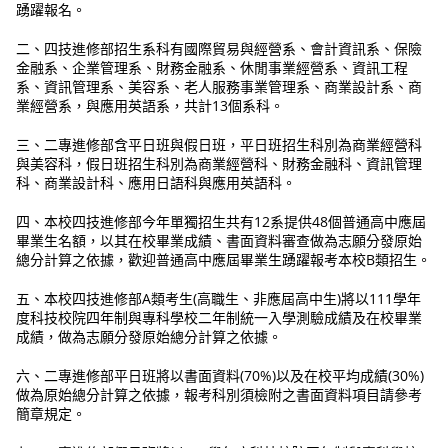
踴躍報名。
二、四技進修部招生系科有國際貿易與經營系、會計資訊系、保險
金融系、企業管理系、財務金融系、休閒事業經營系、資訊工程
系、資訊管理系、美容系、老人服務事業管理系、商業設計系、商
業經營系，與應用英語系，共計13個系科。
三、二專進修部含平日班與假日班，平日班招生科別為商業經營科
與美容科，假日班招生科別為商業經營科、財務金融科、資訊管理
科、商業設計科、應用日語科與應用英語科。
四、本校四技進修部今年單獨招生共有12系提供48個普通高中應屆
畢業生名額，以其在校畢業成績、書面資料審查做為志願分發原始
總分計算之依據，歡迎普通高中應屆畢業生踴躍報考本校B類招生。
五、本校四技進修部A類考生(高職生、非應屆高中生)將以111學年
度科技校院四年制與專科學校二年制統一入學測驗成績及在校畢業
成績，做為志願分發原始總分計算之依據。
六、二專進修部平日班將以書面資料(70%)以及在校平均成績(30%)
做為原始總分計算之依據，報考科別須檢附之書面資料項目請參考
簡章規定。