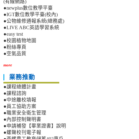
(有線網路)
●newplus數位教學平臺
●IGT數位教學平臺(校內)
●公物維修通報系統(總務處)
●LIVE ABC英語學習系統
●easy test
●校園植物地圖
●粉絲專頁
●空氣品質
more
業務推動
●課程總體計畫
●課程諮詢
●中途離校填報
●員工協助方案
●職業安全衛生管理
●內部控制聲明書
●申請補發【畢業證書】說明
●螺聲校刊電子報
●西螺農工教育儲蓄402專戶