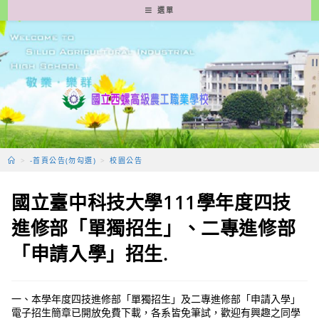
跳
選單
轉
至
主
要
內
容
>
-首頁公告(勿勾選)
>
校園公告
國立臺中科技大學111學年度四技
進修部「單獨招生」、二專進修部
「申請入學」招生.
一、本學年度四技進修部「單獨招生」及二專進修部「申請入學」
電子招生簡章已開放免費下載，各系皆免筆試，歡迎有興趣之同學