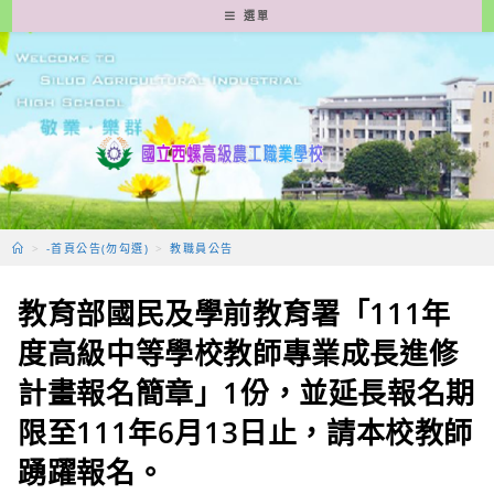
跳
選單
轉
至
主
要
內
容
>
-首頁公告(勿勾選)
>
教職員公告
教育部國民及學前教育署「111年
度高級中等學校教師專業成長進修
計畫報名簡章」1份，並延長報名期
限至111年6月13日止，請本校教師
踴躍報名。