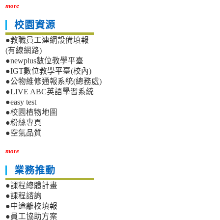
more
校園資源
●教職員工連網設備填報
(有線網路)
●newplus數位教學平臺
●IGT數位教學平臺(校內)
●公物維修通報系統(總務處)
●LIVE ABC英語學習系統
●easy test
●校園植物地圖
●粉絲專頁
●空氣品質
more
業務推動
●課程總體計畫
●課程諮詢
●中途離校填報
●員工協助方案