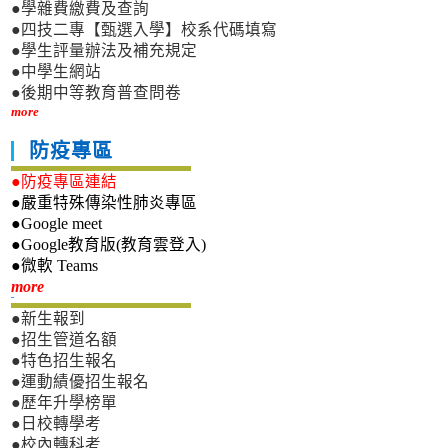
●學雜費繳費及查詢
●四技二專【甄選入學】校系代碼填寫
●學生評量辦法及補充規定
●中學生網站
●後期中等教育普查問卷
more
防疫專區
●防疫專區連結
●嚴重特殊傳染性肺炎專區
●Google meet
●Google教育版(教育雲登入)
●微軟 Teams
新生專區
more
●新生報到
●招生管道名額
●特色招生報名
●運動績優招生報名
●歷年升學榜單
●日校轉學考
●校內轉科考