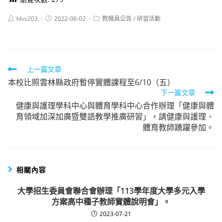
Post
Post
Post
hlvs203
2022-06-02
教職員公告
/
研習活動
author:
published:
category:
Read
上一篇文章
本校比照雲林縣政府暫停實體課程至6/10（五）
more
下一篇文章
articles
健康與護理學科中心與體育學科中心合作辦理「健康與體
育領域加深加廣暨雙語教學推廣研習」，請健康與護理、
體育教師踴躍參加。
相關內容
大學招生委員會聯合會辦理「113學年度大學多元入學
方案高中種子教師實體說明會」。
2023-07-21