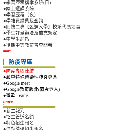
●學習歷程檔案系統(日)
●線上選課系統
●學習歷程（夜）
●學雜費繳費及查詢
●四技二專【甄選入學】校系代碼填寫
●學生評量辦法及補充規定
●中學生網站
●後期中等教育普查問卷
more
防疫專區
●防疫專區連結
●嚴重特殊傳染性肺炎專區
●Google meet
●Google教育版(教育雲登入)
●微軟 Teams
新生專區
more
●新生報到
●招生管道名額
●特色招生報名
●運動績優招生報名