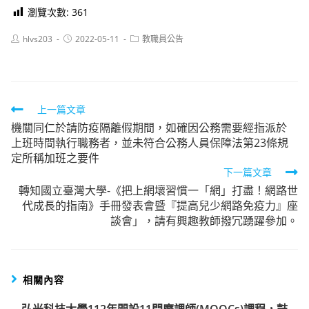
瀏覽次數:
361
Post
Post
Post
hlvs203
2022-05-11
教職員公告
author:
published:
category:
Read
上一篇文章
機關同仁於請防疫隔離假期間，如確因公務需要經指派於
more
上班時間執行職務者，並未符合公務人員保障法第23條規
articles
定所稱加班之要件
下一篇文章
轉知國立臺灣大學-《把上網壞習慣一「網」打盡！網路世
代成長的指南》手冊發表會暨『提高兒少網路免疫力』座
談會」，請有興趣教師撥冗踴躍參加。
相關內容