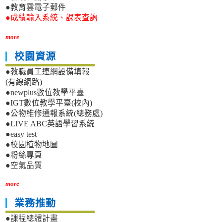
●教育雲電子郵件
●成績輸入系統、課表查詢
more
校園資源
●教職員工連網設備填報
(有線網路)
●newplus數位教學平臺
●IGT數位教學平臺(校內)
●公物維修通報系統(總務處)
●LIVE ABC英語學習系統
●easy test
●校園植物地圖
●粉絲專頁
●空氣品質
more
業務推動
●課程總體計畫