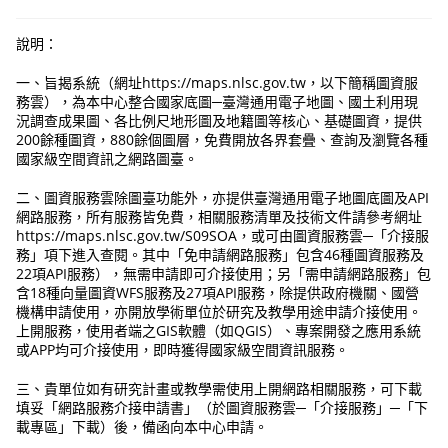
說明：
一、旨揭系統（網址https://maps.nlsc.gov.tw，以下簡稱圖資服
務雲），為本中心整合國家底圖─臺灣通用電子地圖、國土利用現
況調查成果圖、各比例尺地形圖及地籍圖等核心、基礎圖資，提供
200餘種圖資，880餘個圖層，免費開放各界套疊、查詢及瀏覽各種
國家級空間資訊之網路圖臺。
二、圖資服務雲除圖臺功能外，亦提供臺灣通用電子地圖底圖及API
網路服務，所有服務皆免費，相關服務清單及技術文件請參考網址
https://maps.nlsc.gov.tw/S09SOA，或可由圖資服務雲─「介接服
務」項下進入查閱。其中「免申請網路服務」包含46種圖資服務及
22項API服務），無需申請即可介接使用；另「需申請網路服務」包
含18種向量圖資WFS服務及27項API服務，除提供政府機關、國營
機構申請使用，亦開放學術單位於研究及教學用途申請介接使用。
上開服務，使用者端之GIS軟體（如QGIS）、專案開發之應用系統
或APP均可介接使用，即時獲得國家級空間資訊服務。
三、貴單位如有研究計畫或教學需使用上開網路相關服務，可下載
填妥「網路服務介接申請書」（於圖資服務雲─「介接服務」─「下
載專區」下載）後，備函向本中心申請。