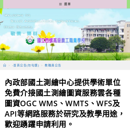
跳
選單
轉
至
主
要
內
容
>
-首頁公告(勿勾選)
>
教職員公告
內政部國土測繪中心提供學術單位
免費介接國土測繪圖資服務雲各種
圖資OGC WMS、WMTS、WFS及
API等網路服務於研究及教學用途，
歡迎踴躍申請利用。