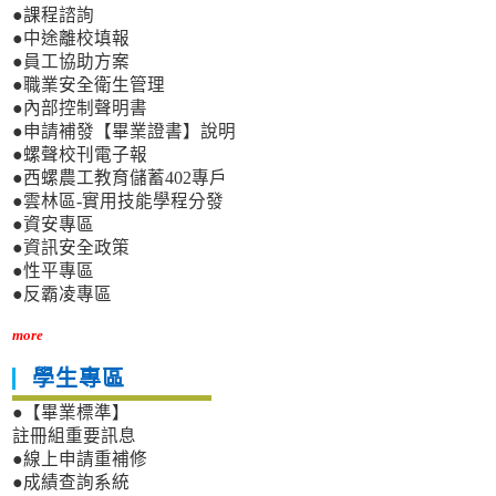
●課程諮詢
●中途離校填報
●員工協助方案
●職業安全衛生管理
●內部控制聲明書
●申請補發【畢業證書】說明
●螺聲校刊電子報
●西螺農工教育儲蓄402專戶
●雲林區-實用技能學程分發
●資安專區
●資訊安全政策
●性平專區
●反霸凌專區
more
學生專區
●【畢業標準】
註冊組重要訊息
●線上申請重補修
●成績查詢系統