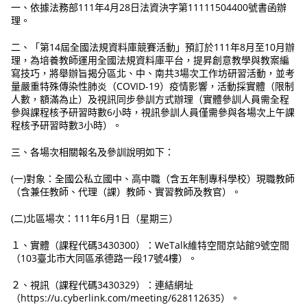
一、依據法務部111年4月28日法資決字第11111504400號書函辦
理。
二、「第14屆全國法規資料庫競賽活動」預訂於111年8月至10月辦
理，為培養教師運用全國法規資料庫平台，提昇創意教學與教案編
寫技巧，將舉辦旨揭分區北、中、南共3場次工作坊研習活動，並考
量嚴重特殊傳染性肺炎（COVID-19）疫情影響，活動採實體（限制
人數，額滿為止）及視訊同步參訓方式辦理（實體參訓人員需全程
參與課程核予研習時數6小時，視訊參訓人員僅需參與各場次上午課
程核予研習時數3小時）。
三、各場次相關報名及參訓說明如下：
(一)對象：全國公私立國中、高中職（含五年制專科學校）現職教師
（含兼任教師、代理（課）教師、實習教師及教官）。
(二)北區場次：111年6月1日（星期三）
１、實體（課程代碼3430300）：WeTalk維特空間京站館9號空間
（103臺北市大同區承德路一段17號4樓）。
２、視訊（課程代碼3430329）：連結網址
（https://u.cyberlink.com/meeting/628112635）。