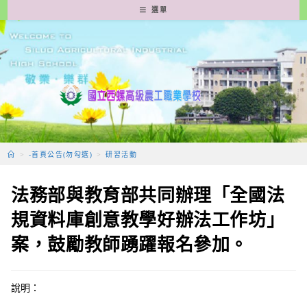
跳
選單
轉
至
主
要
內
容
>
-首頁公告(勿勾選)
>
研習活動
法務部與教育部共同辦理「全國法
規資料庫創意教學好辦法工作坊」
案，鼓勵教師踴躍報名參加。
說明：