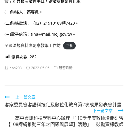
份；如有相關洽詢事宜，請洽法務部資訊處：
(一)聯絡人：蔡專員。
(二)聯絡電話：（02）21910189轉7423。
(三)電子信箱：tina@mail.moj.gov.tw。
全國法規資料庫創意教學工作坊
下載
瀏覽次數:
282
Post
Post
Post
hlvs203
2022-05-06
研習活動
author:
published:
category:
Read
上一篇文章
客家委員會客語科技化及數位化教育第2次成果發表會計畫
more
下一篇文章
articles
高中資訊科技學科中心辦理「110學年度教師增能研習
【108課綱推動三年之回顧與展望】活動」，鼓勵資訊教師