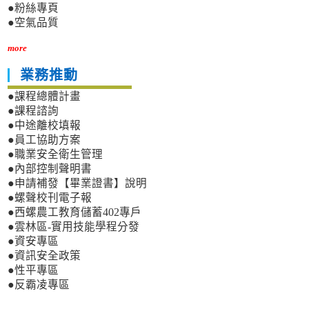
●粉絲專頁
●空氣品質
more
業務推動
●課程總體計畫
●課程諮詢
●中途離校填報
●員工協助方案
●職業安全衛生管理
●內部控制聲明書
●申請補發【畢業證書】說明
●螺聲校刊電子報
●西螺農工教育儲蓄402專戶
●雲林區-實用技能學程分發
●資安專區
●資訊安全政策
●性平專區
●反霸凌專區