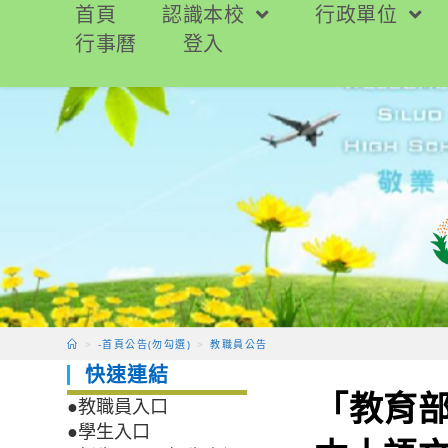
跳
首頁
認識本校
行政單位
轉
行事曆
登入
至
主
要
內
容
>
-首頁公告(勿勾選)
>
教職員公告
快速連結
「教育
●教職員入口
●學生入口