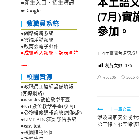
本土語文
●新生入口、招生資訊
●Google
(7月)
教職員系統
參加。
●網路請購系統
●雲端差勤系統
●教育雲電子郵件
114年臺灣台語認證加
●成績輸入系統、課表查詢
瀏覽次數:
375
more
校園資源
Post
Post
hlvs206
2025-0
author:
published:
●教職員工連網設備填報
(有線網路)
●newplus數位教學平臺
●IGT數位教學平臺(校內)
Read
上一篇文章
●公物維修通報系統(總務處)
涉及國家安全或重
more
●LIVE ABC英語學習系統
第三條、第五條修
articles
●easy test
●校園植物地圖
●粉絲專頁