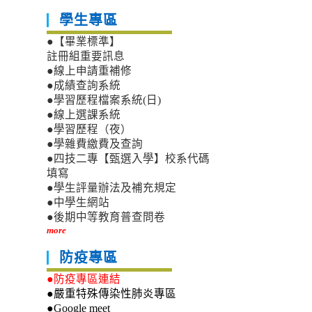
學生專區
●【畢業標準】
註冊組重要訊息
●線上申請重補修
●成績查詢系統
●學習歷程檔案系統(日)
●線上選課系統
●學習歷程（夜）
●學雜費繳費及查詢
●四技二專【甄選入學】校系代碼
填寫
●學生評量辦法及補充規定
●中學生網站
●後期中等教育普查問卷
more
防疫專區
●防疫專區連結
●嚴重特殊傳染性肺炎專區
●Google meet