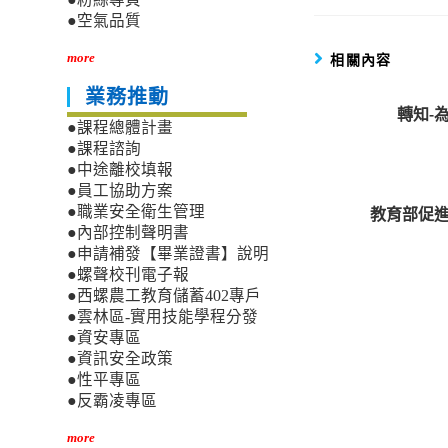
●空氣品質
相關內容
more
業務推動
轉知-
●課程總體計畫
●課程諮詢
●中途離校填報
●員工協助方案
教育部促進
●職業安全衛生管理
●內部控制聲明書
●申請補發【畢業證書】說明
●螺聲校刊電子報
●西螺農工教育儲蓄402專戶
●雲林區-實用技能學程分發
●資安專區
●資訊安全政策
●性平專區
●反霸凌專區
more