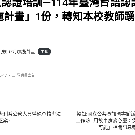
認證培訓─114年臺灣台語認
實施計畫」1份，轉知本校教師
強班(7月)實施計畫
下載
Post
6-17
教職員公告
category:
大利益公務人員特殊查核辦法
轉知:國立公共資訊圖書館辦
正案。
工作坊─用故事療癒心靈：
可能」相關訊息