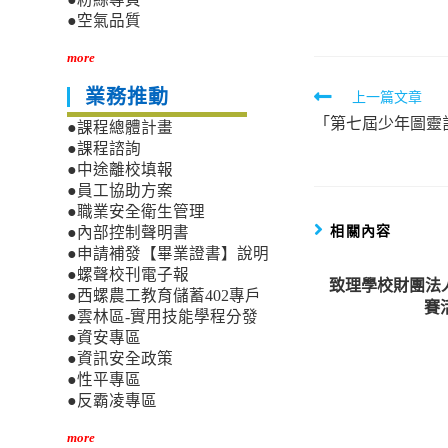
author:
published:
●空氣品質
more
Read
業務推動
上一篇文章
「第七屆少年圖靈
more
●課程總體計畫
●課程諮詢
articles
●中途離校填報
●員工協助方案
●職業安全衛生管理
相關內容
●內部控制聲明書
●申請補發【畢業證書】說明
●螺聲校刊電子報
致理學校財團法
●西螺農工教育儲蓄402專戶
賽
●雲林區-實用技能學程分發
●資安專區
●資訊安全政策
●性平專區
●反霸凌專區
more