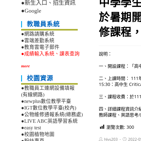
中學學
●新生入口、招生資訊
●Google
於暑期
教職員系統
修課程
●網路請購系統
●雲端差勤系統
●教育雲電子郵件
說明：
●成績輸入系統、課表查詢
一、開設課程：「高中生 
more
校園資源
二、上課時間： 111年7
15:30：高中生 Cri
●教職員工連網設備填報
(有線網路)
三、課程收費：於111年
●newplus數位教學平臺
●IGT數位教學平臺(校內)
四、詳細課程資訊介紹、報
教師課程、英語思考
●公物維修通報系統(總務處)
●LIVE ABC英語學習系統
瀏覽次數:
300
●easy test
●校園植物地圖
Post
Post
hlvs203
2022-0
●粉絲專頁