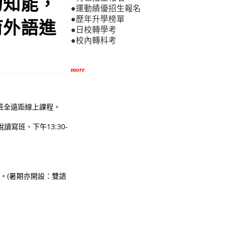
力知能，
●運動績優招生報名
●歷年升學榜單
育外語進
●日校轉學考
●校內轉科考
more
班」兩班全遠距線上課程。
聽說讀寫班、下午13:30-
修班。(暑期亦開設：雙語
。