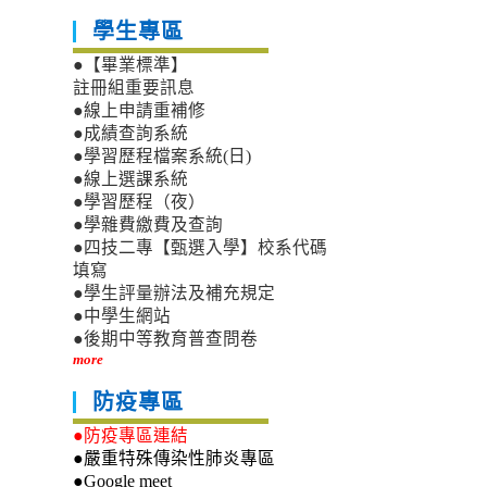
學生專區
●【畢業標準】
註冊組重要訊息
●線上申請重補修
●成績查詢系統
●學習歷程檔案系統(日)
●線上選課系統
●學習歷程（夜）
●學雜費繳費及查詢
●四技二專【甄選入學】校系代碼
填寫
●學生評量辦法及補充規定
●中學生網站
●後期中等教育普查問卷
more
防疫專區
●防疫專區連結
●嚴重特殊傳染性肺炎專區
●Google meet