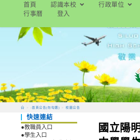
跳
首頁
認識本校
行政單位
轉
行事曆
登入
至
主
要
內
容
>
-首頁公告(勿勾選)
>
校園公告
快速連結
國立陽
●教職員入口
●學生入口