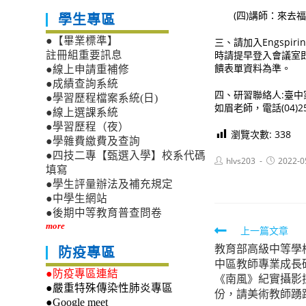
(四)講師：來去福
學生專區
●【畢業標準】
三、請加入Engspi
時請提早登入會議室
註冊組重要訊息
饋表單資料為準。
●線上申請重補修
●成績查詢系統
四、研習聯絡人:臺中家
●學習歷程檔案系統(日)
如眉老師，電話(04)25
●線上選課系統
●學習歷程（夜）
瀏覽次數:
338
●學雜費繳費及查詢
●四技二專【甄選入學】校系代碼
Post
Post
hlvs203
2022-0
填寫
author:
published:
●學生評量辦法及補充規定
●中學生網站
●後期中等教育普查問卷
more
Read
上一篇文章
教育部高級中等學
more
防疫專區
中區教師專業成長
articles
●防疫專區連結
《南風》紀實攝影
●嚴重特殊傳染性肺炎專區
份，請美術教師踴
●Google meet