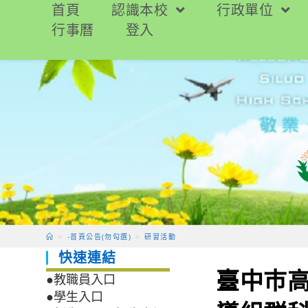
跳
首頁
認識本校
行政單位
轉
行事曆
登入
至
主
要
內
容
>
-首頁公告(勿勾選)
>
研習活動
快速連結
臺中巿
●教職員入口
●學生入口