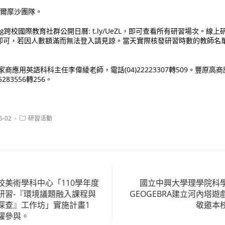
爾摩沙團隊。
ring跨校國際教育社群公開日曆: t.ly/UeZL，即可查看所有研習場次。
即可，若因人數額滿而無法登入請見諒。當天實際核發研習時數的教師名
商應用英語科科主任李偉綾老師，電話(04)22223307轉509。豐原
283556轉256。
Post
5-02
研習活動
category:
校美術學科中心「110學年度
國立中興大學理學院科
研習-『環境議題融入課程與
GEOGEBRA建立河內塔
探查』工作坊」實施計畫1
敬邀本
躍參與。