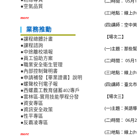
(二)時間： 05月10日
●空氣品質
(三)地點：線上(https:
more
(四)講師：空中英
業務推動
【場次二】
●課程總體計畫
●課程諮詢
(一)主題：那些幫
●中途離校填報
●員工協助方案
(二)時間： 05月17日
●職業安全衛生管理
●內部控制聲明書
(三)地點：線上(https:/
●申請補發【畢業證書】說明
(四)講師：臺北市
●螺聲校刊電子報
●西螺農工教育儲蓄402專戶
【場次三】
●雲林區-實用技能學程分發
●資安專區
(一)主題：英語導
●資訊安全政策
●性平專區
(二)時間： 06月28日
●反霸凌專區
(三)地點：線上(https:
more