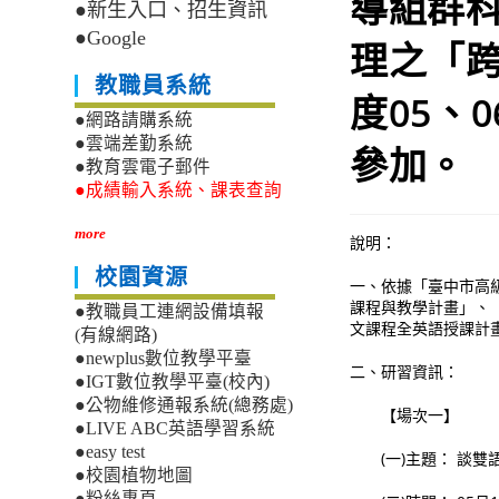
導組群
●新生入口、招生資訊
●Google
理之「跨
教職員系統
度05、
●網路請購系統
●雲端差勤系統
參加。
●教育雲電子郵件
●成績輸入系統、課表查詢
more
說明：
校園資源
一、依據「臺中市高
課程與教學計畫」、
●教職員工連網設備填報
文課程全英語授課計
(有線網路)
●newplus數位教學平臺
二、研習資訊：
●IGT數位教學平臺(校內)
●公物維修通報系統(總務處)
【場次一】
●LIVE ABC英語學習系統
●easy test
(一)主題： 談雙
●校園植物地圖
●粉絲專頁