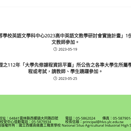
等學校英語文學科中心2023高中英語文教學研討會實施計畫」1
文教師參加。
2023-05-19
理之112年「大學先修課程資訊平臺」所公告之各準大學生所屬
程或考試，請教師、學生踴躍參加。
2023-05-25
校址：64841雲林縣西螺鎮大同路四號 電話：05-5862024 傳真：05-587901
校安中心值勤電話：05-5879934 校長信箱：principal@hlvs.ylc.edu.t
權所有：國立西螺高級農工職業學校 National Siluo Agricultural Industrial High S