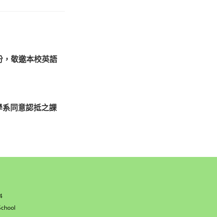
份，敬邀本校英語
學系同意認抵之課
4
w
chool