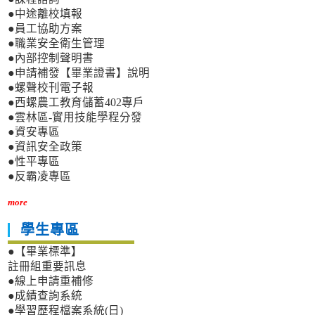
●中途離校填報
●員工協助方案
●職業安全衛生管理
●內部控制聲明書
●申請補發【畢業證書】說明
●螺聲校刊電子報
●西螺農工教育儲蓄402專戶
●雲林區-實用技能學程分發
●資安專區
●資訊安全政策
●性平專區
●反霸凌專區
more
學生專區
●【畢業標準】
註冊組重要訊息
●線上申請重補修
●成績查詢系統
●學習歷程檔案系統(日)