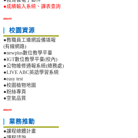
●成績輸入系統、課表查詢
more
校園資源
●教職員工連網設備填報
(有線網路)
●newplus數位教學平臺
●IGT數位教學平臺(校內)
●公物維修通報系統(總務處)
●LIVE ABC英語學習系統
●easy test
●校園植物地圖
●粉絲專頁
●空氣品質
more
業務推動
●課程總體計畫
●課程諮詢